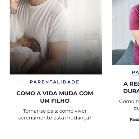
P
PARENTALIDADE
A RE
DURA
COMO A VIDA MUDA COM
UM FILHO
Como mu
du
Tornar-se pais: como viver
serenamente esta mudança?
Ross