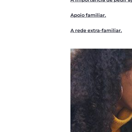
Apoio familiar.
A rede extra-familiar.