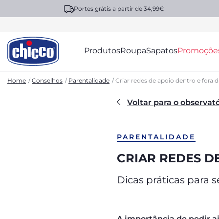
Portes grátis a partir de 34,99€
Produtos
Roupa
Sapatos
Promoçõe
Home
Conselhos
Parentalidade
Criar redes de apoio dentro e fora d
Voltar para o observat
PARENTALIDADE
CRIAR REDES D
Dicas práticas para s
A importância de pedir a