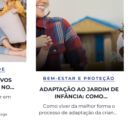
DE
BEM-ESTAR E PROTEÇÃO
OVOS
 NO
ADAPTAÇÃO AO JARDIM DE
FILHOS
INFÂNCIA: COMO
er em
FUNCIONA
Como viver da melhor forma o
processo de adaptação da criança
loga
ao jardim de infância