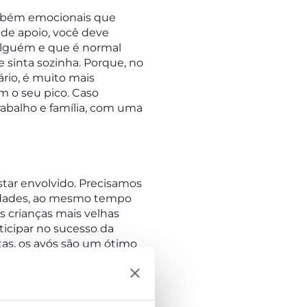
também emocionais que
s de apoio, você deve
 alguém e que é normal
e sinta sozinha. Porque, no
ário, é muito mais
m o seu pico. Caso
rabalho e família, com uma
star envolvido. Precisamos
ssidades, ao mesmo tempo
s crianças mais velhas
icipar no sucesso da
rtas, os avós são um ótimo
estes sentem-se
scem.