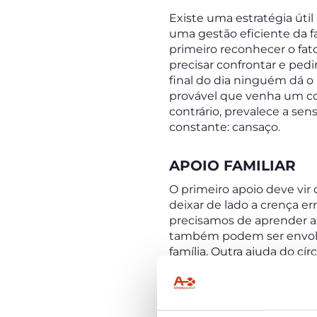
Existe uma estratégia úti
uma gestão eficiente da fa
primeiro reconhecer o fat
precisar confrontar e pedi
final do dia ninguém dá o 
provável que venha um col
contrário, prevalece a se
constante: cansaço.
APOIO FAMILIAR
O primeiro apoio deve vir 
deixar de lado a crença e
precisamos de aprender a 
também podem ser envolvi
família. Outra ajuda do cí
recurso em quem pode conf
envolvidos e os netos tê