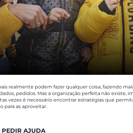
pais realmente podem fazer qualquer coisa, fazendo ma
dados, pedidos. Mas a organização perfeita não existe, 
itas vezes é necessário encontrar estratégias que perm
para as aproveitar.
 PEDIR AJUDA