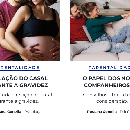
ARENTALIDADE
PARENTALIDA
LAÇÃO DO CASAL
O PAPEL DOS N
NTE A GRAVIDEZ
COMPANHEIROS
CRESCIMENTO DOS 
da a relação do casal
Conselhos úteis a t
rante a gravidez.
consideração.
ana Gonella
- Psicóloga
Rossana Gonella
- Psicó