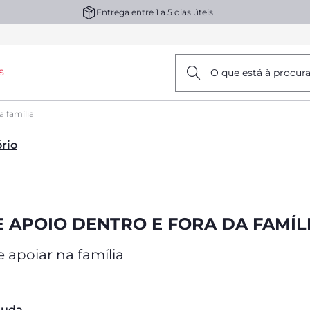
Entrega entre 1 a 5 dias úteis
s
O que está à procur
a família
ório
E APOIO DENTRO E FORA DA FAMÍL
e apoiar na família
juda.