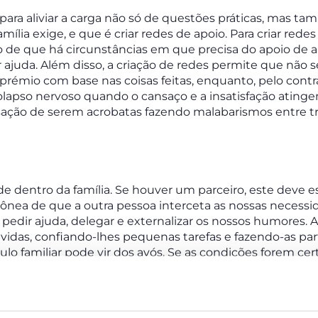
l para aliviar a carga não só de questões práticas, mas 
mília exige, e que é criar redes de apoio. Para criar rede
o de que há circunstâncias em que precisa do apoio de
r ajuda. Além disso, a criação de redes permite que não s
prémio com base nas coisas feitas, enquanto, pelo contr
apso nervoso quando o cansaço e a insatisfação atinge
nsação de serem acrobatas fazendo malabarismos entre t
de dentro da família. Se houver um parceiro, este deve e
rrônea de que a outra pessoa interceta as nossas nece
pedir ajuda, delegar e externalizar os nossos humores. A
das, confiando-lhes pequenas tarefas e fazendo-as part
rculo familiar pode vir dos avós. Se as condições forem ce
iar para distribuir tarefas e responsabilidades. Assim 
m outros cuidadores em quem confiar à medida que cre