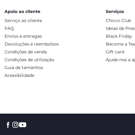
Sim. As sandálias Chicco são feitas com materiais respiráveis
Como escolher o tamanho certo?
Apoio ao cliente
Serviços
Na página de cada produto encontra o guia de tamanhos Chic
Serviço ao cliente
Chicco Club
FAQ
Ideias de Pre
Envios e entregas
Black Friday
Devoluções e reembolsos
Become a Tes
Condições de venda
Gift card
Condições de utilização
Ajude-nos a a
Guia de tamanhos
Acessibilidade