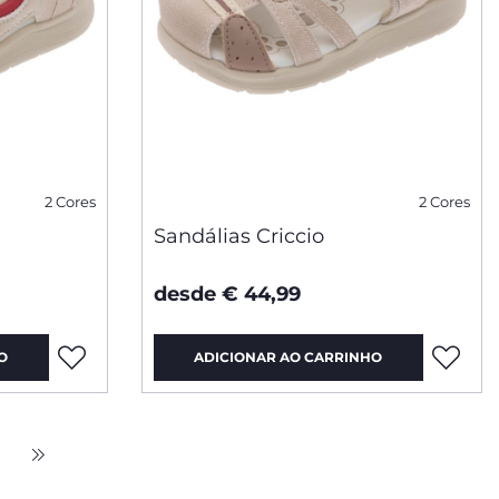
2 Cores
2 Cores
Sandálias Criccio
desde € 44,99
O
ADICIONAR AO CARRINHO