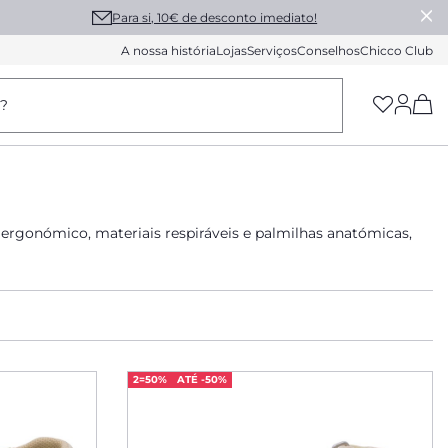
Para si, 10€ de desconto imediato!
A nossa história
Lojas
Serviços
Conselhos
Chicco Club
(h
a?
 ergonómico, materiais respiráveis e palmilhas anatómicas,
2=50%
ATÉ -50%