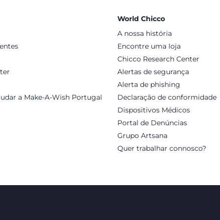
 e
forros suaves
, podendo ser usadas com ou sem meias, depende
World Chicco
co. É essencial medir o pé do bebé regularmente e optar por c
A nossa história
sentes
Encontre uma loja
Chicco Research Center
ter
Alertas de segurança
Alerta de phishing
judar a Make-A-Wish Portugal
Declaração de conformidade
Dispositivos Médicos
Portal de Denúncias
Grupo Artsana
Quer trabalhar connosco?