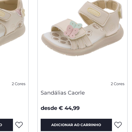
2 Cores
2 Cores
Sandálias Caorle
desde € 44,99
O
ADICIONAR AO CARRINHO