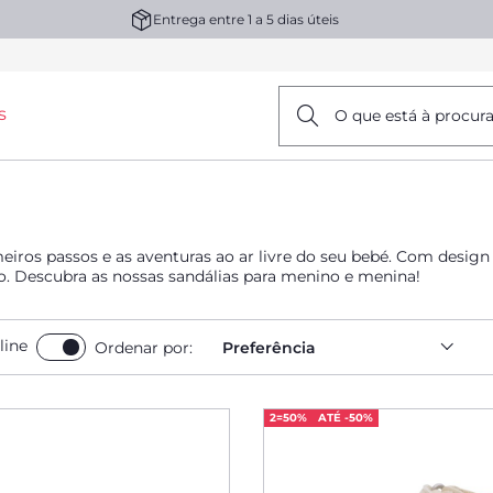
Entrega entre 1 a 5 dias úteis
s
O que está à procur
iros passos e as aventuras ao ar livre do seu bebé. Com design
ção. Descubra as nossas sandálias para menino e menina!
line
Ordenar por:
Preferência
2=50%
ATÉ -50%