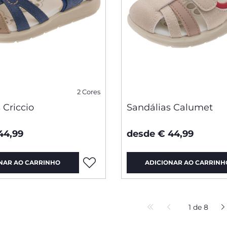
2 Cores
 Criccio
Sandálias Calumet
44,99
desde € 44,99
NAR AO CARRINHO
ADICIONAR AO CARRINH
1 de 8