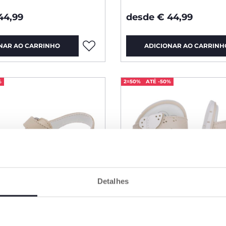
44,99
desde € 44,99
NAR AO CARRINHO
ADICIONAR AO CARRINH
%
2=50%
ATÉ -50%
Detalhes