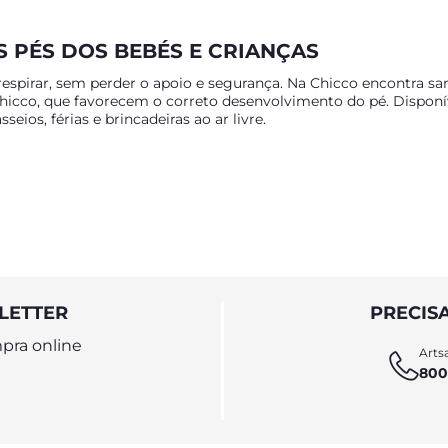
S PÉS DOS BEBÉS E CRIANÇAS
spirar, sem perder o apoio e segurança. Na Chicco encontra sand
 Chicco, que favorecem o correto desenvolvimento do pé. Dispon
seios, férias e brincadeiras ao ar livre.
LETTER
PRECIS
meiros meses de vida
, com modelos fechados para maior proteçã
pra online
Artsa
800
 desenvolvida para favorecer o correto apoio plantar, com
apoio
ais preciso ao pé da criança. Também existem opções com
five