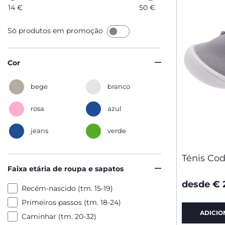
14
€
50
€
Só produtos em promoção
Cor
bege
branco
rosa
azul
jeans
verde
Ténis Co
Faixa etária de roupa e sapatos
desde € 
Recém-nascido (tm. 15-19)
Primeiros passos (tm. 18-24)
ADICIO
Caminhar (tm. 20-32)