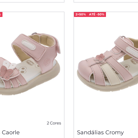
%
2=50%
ATÉ -50%
2 Cores
 Caorle
Sandálias Cromy