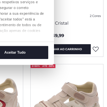
s respetivos serviços e
segurar o correto
orar a sua experiência de
2 Cores
2 Cores
aceitar todos” está a
Sandálias Cristal
sentimento de todos ou de
ização apenas de cookies
desde € 39,99
O
ADICIONAR AO CARRINHO
Aceitar Tudo
2=50%
ATÉ -50%