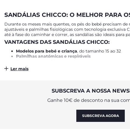
SANDÁLIAS CHICCO: O MELHOR PARA O
Durante os meses mais quentes, os pés do bebé precisam de re
ajustáveis e palmilhas fisiológicas com tecnologia exclusiva
até à fase do caminhar e correr, as sandálias são ideais para pas
VANTAGENS DAS SANDÁLIAS CHICCO:
Modelos para bebé e criança
, do tamanho 15 ao 32
Palmilhas anatómicas e respiráveis
Solas leves e antiderrapantes
Fechos ajustáveis com adesivo ou fivela
Ler mais
FAQS – PERGUNTAS FREQUENTES
SUBSCREVA A NOSSA NEWS
A partir de que idade o bebé pode usar sandálias?
As sandálias Chicco estão disponíveis para bebés desde os
pri
Ganhe 10€ de desconto na sua com
As sandálias Chicco são seguras para aprender a andar?
Sim. Muitos modelos incluem a
palmilha Fisiológica Chicco
,
Qual o melhor tipo de fecho para bebés?
SUBSCREVA AGORA
Os
fechos com adesivo
são práticos e permitem um ajuste m
Posso usar sandálias sem meias?