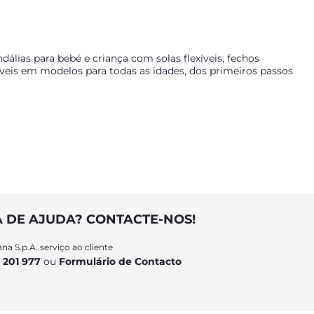
álias para bebé e criança com solas flexíveis, fechos
íveis em modelos para todas as idades, dos primeiros passos
A DE AJUDA? CONTACTE-NOS!
o e estabilidade, ideais para a fase dos primeiros passos.
na S.p.A. serviço ao cliente
 201 977
ou
Formulário de Contacto
 do arco
e
ponto de estimulação do equilíbrio
.
la
, ideais para maior firmeza.