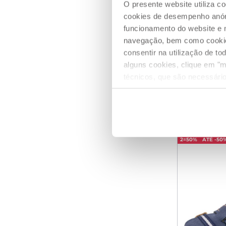
O presente website utiliza c
cookies de desempenho anóni
funcionamento do website e 
navegação, bem como cookies 
Sandálias
consentir na utilização de t
alguns cookies, clique em "m
desde € 
técnicos, que são necessário
ADICIO
2=50%
ATÉ -50