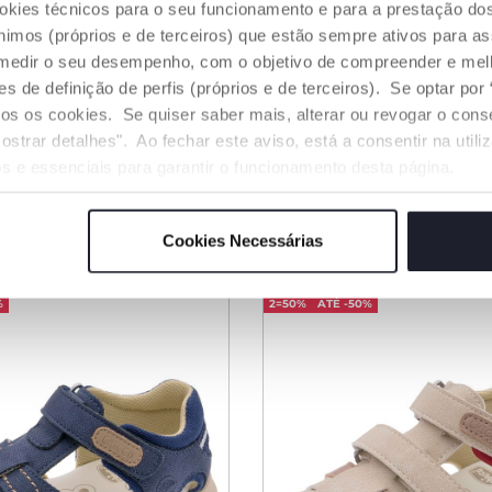
ookies técnicos para o seu funcionamento e para a prestação do
mos (próprios e de terceiros) que estão sempre ativos para as
medir o seu desempenho, com o objetivo de compreender e melh
de definição de perfis (próprios e de terceiros). Se optar por “
 Cartel
Sandálias Cristal
odos os cookies. Se quiser saber mais, alterar ou revogar o con
ostrar detalhes". Ao fechar este aviso, está a consentir na util
39,99
desde € 39,99
s e essenciais para garantir o funcionamento desta página.
NAR AO CARRINHO
ADICIONAR AO CARRINH
Cookies Necessárias
%
2=50%
ATÉ -50%