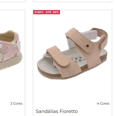
2=50%
ATÉ -50%
2 Cores
4 Cores
Sandálias Fioretto