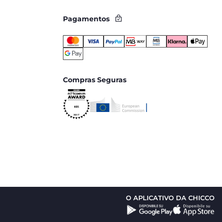
ndo do clima e da sensibilidade do bebé.
Pagamentos
alçado que permita
movimento natural sem apertar
.
Compras Seguras
O APLICATIVO DA CHICCO