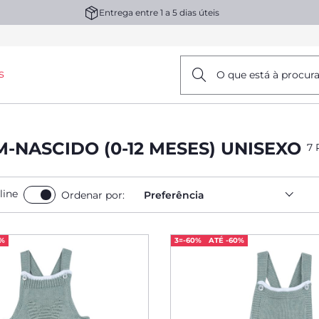
Entrega entre 1 a 5 dias úteis
s
O que está à procur
-NASCIDO (0-12 MESES) UNISEXO
7 
line
Ordenar por:
Preferência
0%
3=-60%
ATÉ -60%