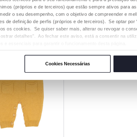
mos (próprios e de terceiros) que estão sempre ativos para as
medir o seu desempenho, com o objetivo de compreender e melh
NAR AO CARRINHO
ADICIONAR AO CARRINH
de definição de perfis (próprios e de terceiros). Se optar por “
odos os cookies. Se quiser saber mais, alterar ou revogar o con
ostrar detalhes". Ao fechar este aviso, está a consentir na util
s e essenciais para garantir o funcionamento desta página.
Cookies Necessárias