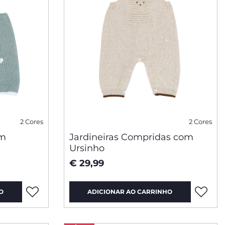
2 Cores
2 Cores
om
Jardineiras Compridas com
Ursinho
€ 29,99
O
ADICIONAR AO CARRINHO