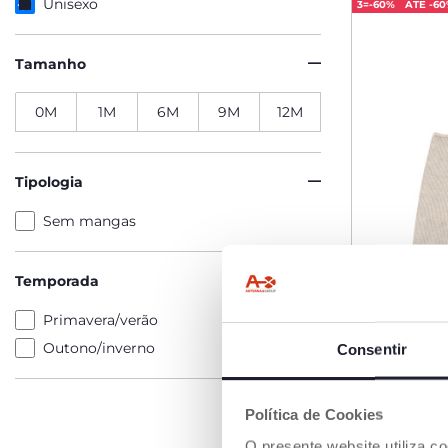
Unisexo
3=-60%
ATÉ -6
Tamanho
0M
1M
6M
9M
12M
Tipologia
Sem mangas
Temporada
Primavera/verão
Outono/inverno
Consentir
Jardinei
Política de Cookies
€ 27,99
O presente website utiliza c