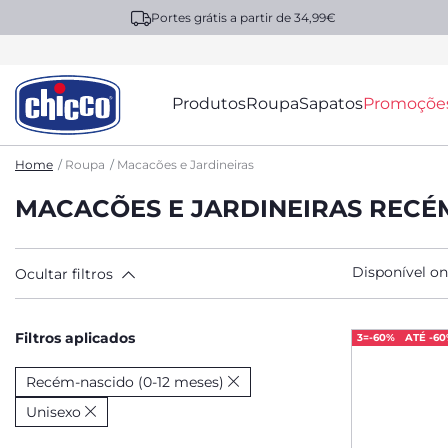
Portes grátis a partir de 34,99€
Produtos
Roupa
Sapatos
Promoçõe
Home
Roupa
Macacões e Jardineiras
MACACÕES E JARDINEIRAS RECÉM
Disponível on
Ocultar filtros
Filtros aplicados
3=-60%
ATÉ -6
Recém-nascido (0-12 meses)
Unisexo