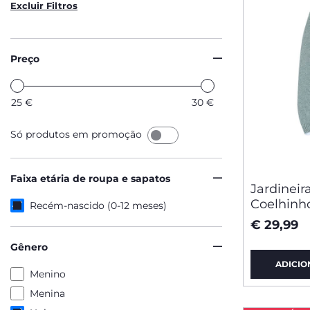
Excluir Filtros
Preço
25
€
30
€
Só produtos em promoção
Faixa etária de roupa e sapatos
Jardinei
Coelhinh
Recém-nascido (0-12 meses)
€ 29,99
Gênero
ADICIO
Menino
Menina