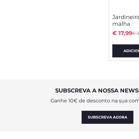
Jardineir
malha
Pr
to
€ 17,99
€ 
ADICIO
SUBSCREVA A NOSSA NEWS
Ganhe 10€ de desconto na sua com
SUBSCREVA AGORA