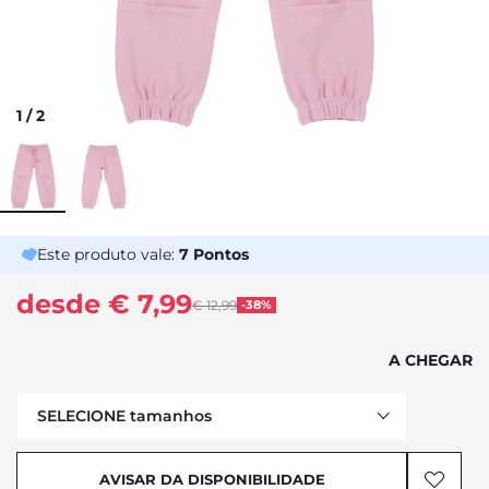
1
/
2
Este produto vale:
7
Pontos
desde € 7,99
Price reduced from
€ 12,99
-38%
to
A CHEGAR
SELECIONE tamanhos
AVISAR DA DISPONIBILIDADE
AVISAR DA DISPONIBILIDADE
AVISAR DA DISPONIBILIDADE