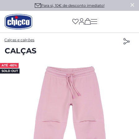
Para si, 10€ de desconto imediato!
(has more options on
Calças e calções
CALÇAS
ATÉ -60%
SOLD OUT