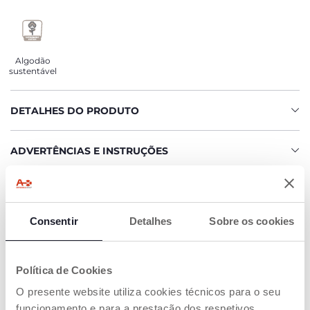
Algodão
sustentável
DETALHES DO PRODUTO
ADVERTÊNCIAS E INSTRUÇÕES
COMPROMISSO CHICCO
O NOSSO ALGODÃO É… SUSTENTÁVEL!
Consentir
Detalhes
Sobre os cookies
Algodão cultivado de acordo com um programa que tem
como objetivo colocar no mercado fios de algodão
certificados que foram cultivados seguindo todas as
medidas para o tornar SUSTENTÁVEL, tanto a nível
Política de Cookies
ambiental como económico social
O presente website utiliza cookies técnicos para o seu
Toda a cadeia de fornecimento e produção é rastreada e
funcionamento e para a prestação dos respetivos