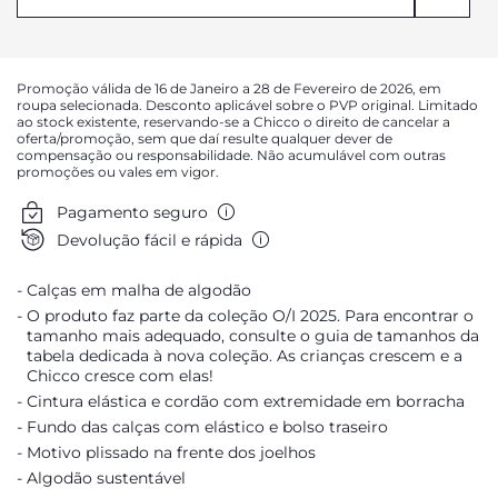
AVISAR DA DISPONIBILIDADE
AVISAR DA DISPONIBILIDADE
Promoção válida de 16 de Janeiro a 28 de Fevereiro de 2026, em
AVISAR DA DISPONIBILIDADE
roupa selecionada. Desconto aplicável sobre o PVP original. Limitado
ao stock existente, reservando-se a Chicco o direito de cancelar a
AVISAR DA DISPONIBILIDADE
oferta/promoção, sem que daí resulte qualquer dever de
compensação ou responsabilidade. Não acumulável com outras
AVISAR DA DISPONIBILIDADE
promoções ou vales em vigor.
AVISAR DA DISPONIBILIDADE
Pagamento seguro
AVISAR DA DISPONIBILIDADE
Devolução fácil e rápida
AVISAR DA DISPONIBILIDADE
Calças em malha de algodão
AVISAR DA DISPONIBILIDADE
O produto faz parte da coleção O/I 2025. Para encontrar o
AVISAR DA DISPONIBILIDADE
tamanho mais adequado, consulte o guia de tamanhos da
tabela dedicada à nova coleção. As crianças crescem e a
AVISAR DA DISPONIBILIDADE
Chicco cresce com elas!
Cintura elástica e cordão com extremidade em borracha
Fundo das calças com elástico e bolso traseiro
Motivo plissado na frente dos joelhos
Algodão sustentável