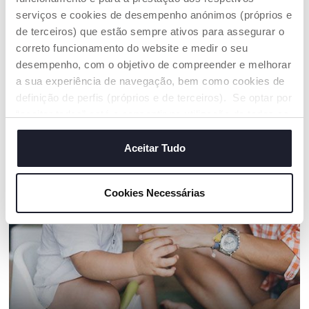
segue as mesmas medidas de sustentabilidade
serviços e cookies de desempenho anónimos (próprios e
de terceiros) que estão sempre ativos para assegurar o
Encontre uma loja
correto funcionamento do website e medir o seu
desempenho, com o objetivo de compreender e melhorar
a sua experiência de navegação, bem como cookies de
definição de perfis (próprios e de terceiros). Se optar por
OS NOSSOS CONSELHOS
“aceitar todos” está a consentir na utilização de todos os
cookies. Se quiser saber mais, alterar ou revogar o
consentimento de todos ou de alguns cookies, clique em
Aceitar Tudo
"mostrar detalhes". Ao fechar este aviso, está a
consentir na utilização apenas de cookies técnicos, que
Cookies Necessárias
são necessários e essenciais para garantir o
funcionamento desta página.