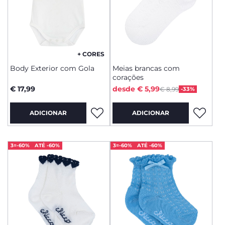
+ CORES
Body Exterior com Gola
Meias brancas com
corações
Price reduced from
to
€ 17,99
desde € 5,99
€ 8,99
-33%
ADICIONAR
ADICIONAR
3=-60%
ATÉ -60%
3=-60%
ATÉ -60%