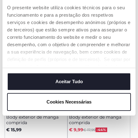
Body camisa de manga
Body exterior de manga
comprida
comprida
O presente website utiliza cookies técnicos para o seu
Price reduced from
Price reduced from
to
to
€ 17,99
€ 12,99
€ 29,99
-40%
€ 17,99
-28%
funcionamento e para a prestação dos respetivos
serviços e cookies de desempenho anónimos (próprios e
ADICIONAR
ADICIONAR
de terceiros) que estão sempre ativos para assegurar o
correto funcionamento do website e medir o seu
desempenho, com o objetivo de compreender e melhorar
ATÉ -60%
a sua experiência de navegação, bem como cookies de
definição de perfis (próprios e de terceiros). Se optar por
“aceitar todos” está a consentir na utilização de todos os
cookies. Se quiser saber mais, alterar ou revogar o
consentimento de todos ou de alguns cookies, clique em
Aceitar Tudo
"mostrar detalhes". Ao fechar este aviso, está a
consentir na utilização apenas de cookies técnicos, que
Cookies Necessárias
são necessários e essenciais para garantir o
+ CORES
funcionamento desta página.
Body exterior de manga
Body exterior de manga
comprida
comprida
Price reduced from
to
€ 15,99
€ 9,99
€ 17,99
-44%