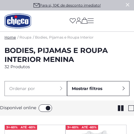
Para si, 10€ de desconto imediato!
(has more options on
Home
Roupa
Bodies, Pijamas e Roupa Interior
BODIES, PIJAMAS E ROUPA
INTERIOR MENINA
32 Produtos
Ordenar por
Mostrar filtros
Disponível online
3=-60%
ATÉ -60%
3=-60%
ATÉ -60%