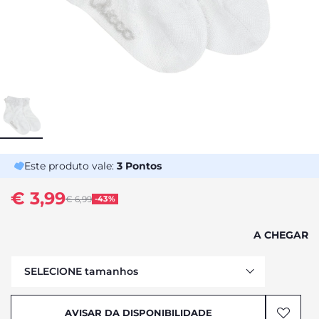
Este produto vale:
3
Pontos
€ 3,99
Price reduced from
€ 6,99
-43%
to
A CHEGAR
SELECIONE tamanhos
AVISAR DA DISPONIBILIDADE
AVISAR DA DISPONIBILIDADE
AVISAR DA DISPONIBILIDADE