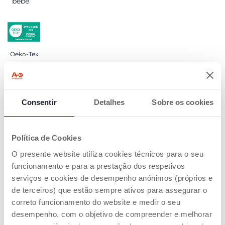
bebé
Oeko-Tex
DETALHES DO PRODUTO
Consentir
Detalhes
Sobre os cookies
ADVERTÊNCIAS E INSTRUÇÕES
Política de Cookies
Encontre uma loja
O presente website utiliza cookies técnicos para o seu
funcionamento e para a prestação dos respetivos
serviços e cookies de desempenho anónimos (próprios e
de terceiros) que estão sempre ativos para assegurar o
OS NOSSOS CONSELHOS
correto funcionamento do website e medir o seu
desempenho, com o objetivo de compreender e melhorar