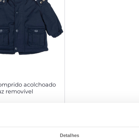
omprido acolchoado
z removível
NAR AO CARRINHO
Detalhes