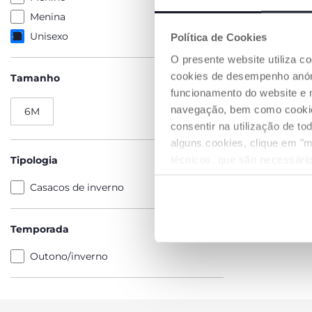
Menina
Unisexo
Política de Cookies
O presente website utiliza c
cookies de desempenho anóni
Tamanho
funcionamento do website e 
navegação, bem como cookies 
6M
consentir na utilização de t
alguns cookies, clique em "m
técnicos, que são necessário
Tipologia
Casacos de inverno
Temporada
Outono/inverno