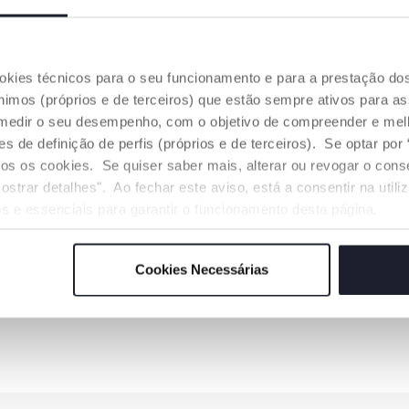
ookies técnicos para o seu funcionamento e para a prestação do
mos (próprios e de terceiros) que estão sempre ativos para as
medir o seu desempenho, com o objetivo de compreender e melh
de definição de perfis (próprios e de terceiros). Se optar por “
odos os cookies. Se quiser saber mais, alterar ou revogar o con
ostrar detalhes". Ao fechar este aviso, está a consentir na util
s e essenciais para garantir o funcionamento desta página.
Cookies Necessárias