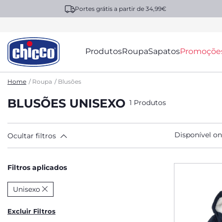
Portes grátis a partir de 34,99€
Produtos
Roupa
Sapatos
Promoçõe
Home
Roupa
Blusões
BLUSÕES UNISEXO
1 Produtos
Disponível on
Ocultar filtros
Filtros aplicados
Unisexo
Excluir Filtros