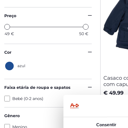
Preço
49
€
50
€
Cor
azul
Casaco c
com capu
Faixa etária de roupa e sapatos
€ 49,99
Bebé (0-2 anos)
ADICIO
Gênero
Consentir
Menino