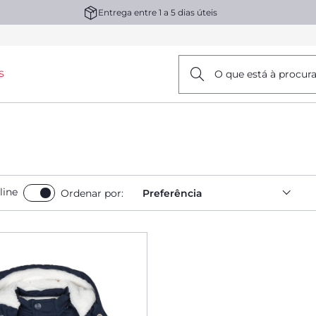
Entrega entre 1 a 5 dias úteis
s
O que está à procur
line
Ordenar por:
Preferência