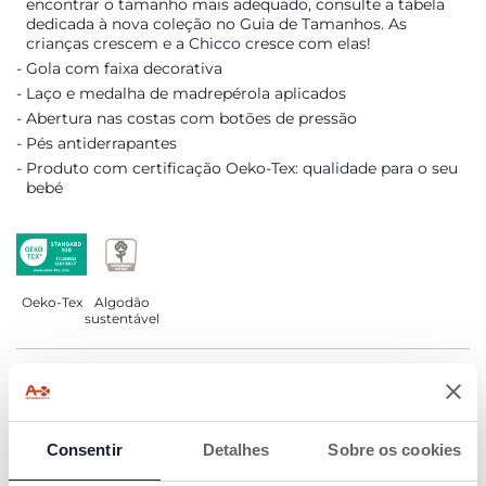
encontrar o tamanho mais adequado, consulte a tabela
dedicada à nova coleção no Guia de Tamanhos. As
crianças crescem e a Chicco cresce com elas!
Gola com faixa decorativa
Laço e medalha de madrepérola aplicados
Abertura nas costas com botões de pressão
Pés antiderrapantes
Produto com certificação Oeko-Tex: qualidade para o seu
bebé
Oeko-Tex
Algodão
sustentável
DETALHES DO PRODUTO
ADVERTÊNCIAS E INSTRUÇÕES
Consentir
Detalhes
Sobre os cookies