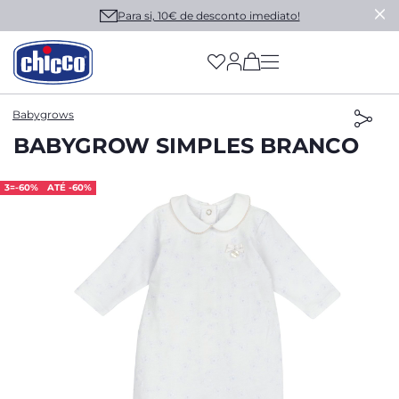
Para si, 10€ de desconto imediato!
(has more options on
Babygrows
BABYGROW SIMPLES BRANCO
3=-60%
ATÉ -60%