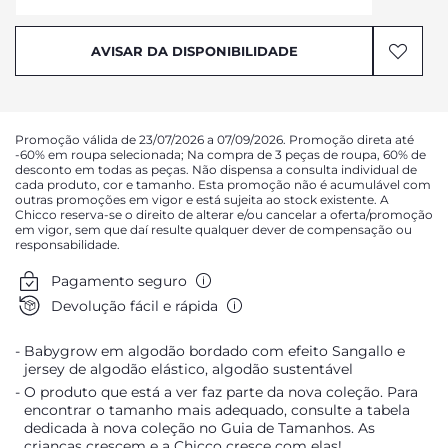
AVISAR DA DISPONIBILIDADE
AVISAR DA DISPONIBILIDADE
AVISAR DA DISPONIBILIDADE
AVISAR DA DISPONIBILIDADE
AVISAR DA DISPONIBILIDADE
Promoção válida de 23/07/2026 a 07/09/2026. Promoção direta até
AVISAR DA DISPONIBILIDADE
-60% em roupa selecionada; Na compra de 3 peças de roupa, 60% de
desconto em todas as peças. Não dispensa a consulta individual de
AVISAR DA DISPONIBILIDADE
cada produto, cor e tamanho. Esta promoção não é acumulável com
outras promoções em vigor e está sujeita ao stock existente. A
Chicco reserva-se o direito de alterar e/ou cancelar a oferta/promoção
em vigor, sem que daí resulte qualquer dever de compensação ou
responsabilidade.
Pagamento seguro
Devolução fácil e rápida
Babygrow em algodão bordado com efeito Sangallo e
jersey de algodão elástico, algodão sustentável
O produto que está a ver faz parte da nova coleção. Para
encontrar o tamanho mais adequado, consulte a tabela
dedicada à nova coleção no Guia de Tamanhos. As
crianças crescem e a Chicco cresce com elas!