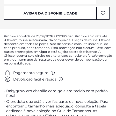
AVISAR DA DISPONIBILIDADE
AVISAR DA DISPONIBILIDADE
AVISAR DA DISPONIBILIDADE
AVISAR DA DISPONIBILIDADE
AVISAR DA DISPONIBILIDADE
Promoção válida de 23/07/2026 a 07/09/2026. Promoção direta até
AVISAR DA DISPONIBILIDADE
-60% em roupa selecionada; Na compra de 3 peças de roupa, 60% de
desconto em todas as peças. Não dispensa a consulta individual de
AVISAR DA DISPONIBILIDADE
cada produto, cor e tamanho. Esta promoção não é acumulável com
outras promoções em vigor e está sujeita ao stock existente. A
Chicco reserva-se o direito de alterar e/ou cancelar a oferta/promoção
em vigor, sem que daí resulte qualquer dever de compensação ou
responsabilidade.
Pagamento seguro
Devolução fácil e rápida
Babygrow em chenille com gola em tecido com padrão
floral
O produto que está a ver faz parte da nova coleção. Para
encontrar o tamanho mais adequado, consulte a tabela
dedicada à nova coleção no Guia de Tamanhos. As
crianças crescem e a Chicco cresce com elas!