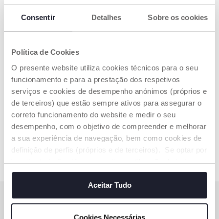
Consentir
Detalhes
Sobre os cookies
Política de Cookies
Roca Coelhinho DouDou
O presente website utiliza cookies técnicos para o seu
funcionamento e para a prestação dos respetivos
€ 12,99
serviços e cookies de desempenho anónimos (próprios e
de terceiros) que estão sempre ativos para assegurar o
ADICIONAR
correto funcionamento do website e medir o seu
desempenho, com o objetivo de compreender e melhorar
a sua experiência de navegação, bem como cookies de
definição de perfis (próprios e de terceiros). Se optar por
“aceitar todos” está a consentir na utilização de todos os
cookies. Se quiser saber mais, alterar ou revogar o
consentimento de todos ou de alguns cookies, clique em
Aceitar Tudo
"mostrar detalhes". Ao fechar este aviso, está a
SUBSCREVA A NOSSA NEWSLETTER
consentir na utilização apenas de cookies técnicos, que
Ganhe 10€ de desconto na sua compra online
Cookies Necessárias