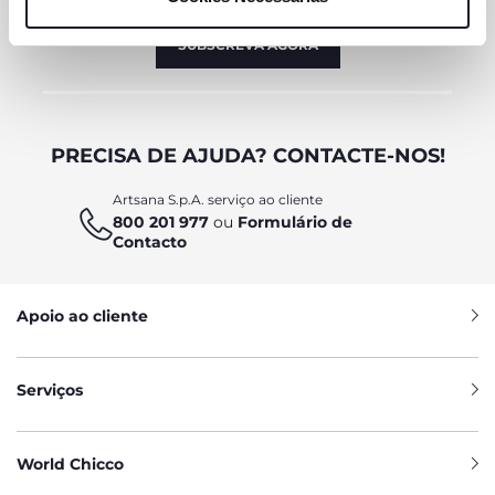
são necessários e essenciais para garantir o
funcionamento desta página.
SUBSCREVA AGORA
PRECISA DE AJUDA? CONTACTE-NOS!
Artsana S.p.A. serviço ao cliente
800 201 977
ou
Formulário de
Contacto
Apoio ao cliente
Serviços
World Chicco