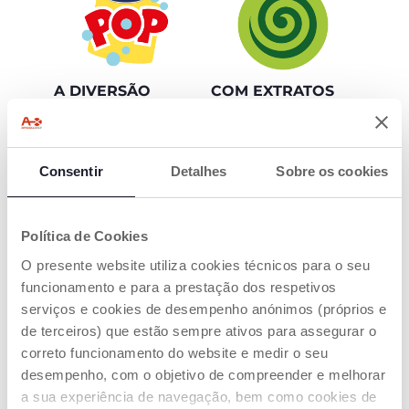
A DIVERSÃO
COM EXTRATOS
EXPLODE
NATURAIS
Diga adeus às birras
Os produtos Chicco
na hora do banho!
Pop melancia splash
Consentir
Com a Chicco POP,
Detalhes
contêm extrato
Sobre os cookies
tomar banho é puro
natural de melancia
prazer e diversão
Política de Cookies
O presente website utiliza cookies técnicos para o seu
funcionamento e para a prestação dos respetivos
serviços e cookies de desempenho anónimos (próprios e
de terceiros) que estão sempre ativos para assegurar o
correto funcionamento do website e medir o seu
SALPICOS DE
CRIANÇAS E PRÉ-
desempenho, com o objetivo de compreender e melhorar
MELANCIA
ADOLESCENTES
a sua experiência de navegação, bem como cookies de