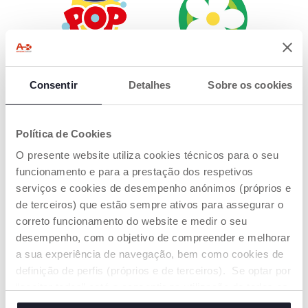
A DIVERSÃO
COM EXTRATOS
EXPLODE
NATURAIS
Consentir
Detalhes
Sobre os cookies
Diga adeus às birras
Os produtos de
na hora do banho!
morgango Chicco
Com a Chicco POP,
Pop contêm extrato
Política de Cookies
tomar banho é puro
natural de morango
prazer e diversão
O presente website utiliza cookies técnicos para o seu
funcionamento e para a prestação dos respetivos
serviços e cookies de desempenho anónimos (próprios e
de terceiros) que estão sempre ativos para assegurar o
correto funcionamento do website e medir o seu
desempenho, com o objetivo de compreender e melhorar
a sua experiência de navegação, bem como cookies de
definição de perfis (próprios e de terceiros). Se optar por
DOCES DE
CRIANÇAS E PRÉ-
“aceitar todos” está a consentir na utilização de todos os
MORANGO
ADOLESCENTES
cookies. Se quiser saber mais, alterar ou revogar o