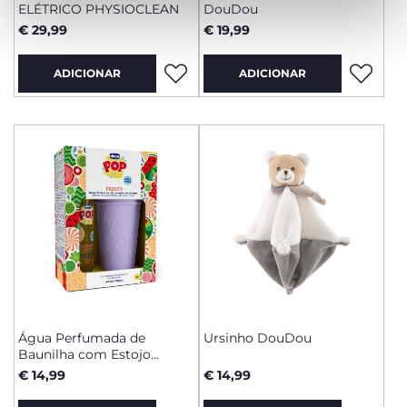
ELÉTRICO PHYSIOCLEAN
DouDou
€ 29,99
€ 19,99
ADICIONAR
ADICIONAR
Água Perfumada de
Ursinho DouDou
Baunilha com Estojo
Gelado
€ 14,99
€ 14,99