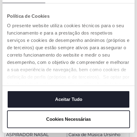
+ CORES
Política de Cookies
Ursinho Boa Noite
Tapete da Macaca
Eletrónico
O presente website utiliza cookies técnicos para o seu
Price reduced from
to
€ 37,99
€ 29,74
€ 34,99
-15%
funcionamento e para a prestação dos respetivos
serviços e cookies de desempenho anónimos (próprios e
ADICIONAR
ADICIONAR
de terceiros) que estão sempre ativos para assegurar o
correto funcionamento do website e medir o seu
desempenho, com o objetivo de compreender e melhorar
a sua experiência de navegação, bem como cookies de
definição de perfis (próprios e de terceiros). Se optar por
“aceitar todos” está a consentir na utilização de todos os
cookies. Se quiser saber mais, alterar ou revogar o
consentimento de todos ou de alguns cookies, clique em
Aceitar Tudo
"mostrar detalhes". Ao fechar este aviso, está a
consentir na utilização apenas de cookies técnicos, que
Cookies Necessárias
são necessários e essenciais para garantir o
funcionamento desta página.
ASPIRADOR NASAL
Caixa de Música Ursinho