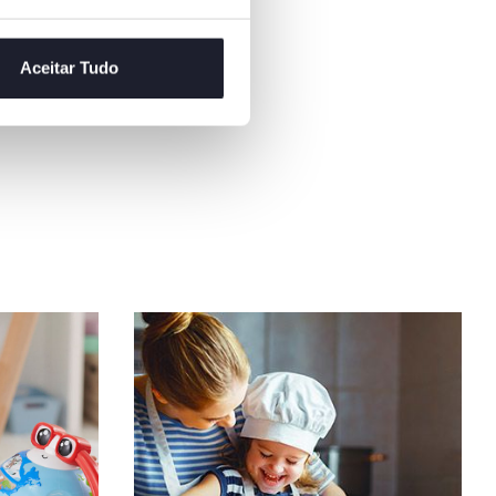
ica, e ao inserir
os animais na
rre, vão também
Aceitar Tudo
a coordenação