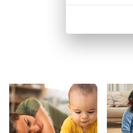
Combine as cab
corpos correspo
misture-os para
criativo.