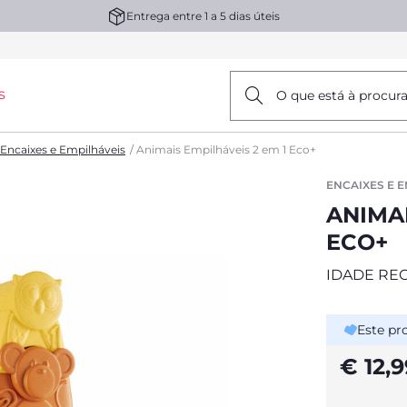
Entrega entre 1 a 5 dias úteis
s
O que está à procur
Encaixes e Empilháveis
Animais Empilháveis 2 em 1 Eco+
ENCAIXES E 
ANIMAI
ECO+
IDADE RE
Este pr
€ 12,9