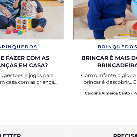
BRINQUEDOS
BRINQUEDO
E FAZER COM AS
BRINCAR É MAIS 
ANÇAS EM CASA?
BRINCADEIR
 sugestões e jogos para
Com o Infante o globo 
em casa com as crianças
brincar é descobrir... 
 lhes dar tempo de
mais!
Carolina Almeida Canto
- P
qualidade.
LETTER
PRECIS