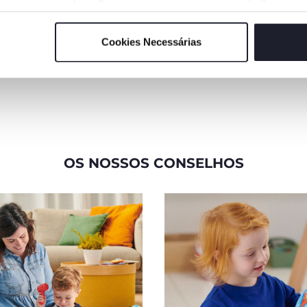
eças com os
construir uma torre.
cpacidade lóg
ndentes ou
as cabeças d
 um jogo mais
frente na to
Cookies Necessárias
desenvolver 
manual fina
OS NOSSOS CONSELHOS