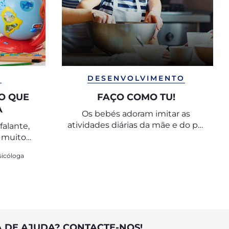
S
DESENVOLVIMENTO
DO QUE
FAÇO COMO TU!
A
Os bebés adoram imitar as
atividades diárias da mãe e do pai
falante,
e dedicam todo o seu esforço a
E muito
isso.
sicóloga
A DE AJUDA? CONTACTE-NOS!