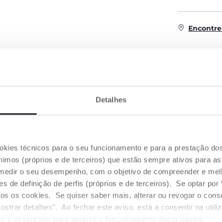
Encontre
CARACTERÍSTICAS DO PRODUTO
Detalhes
ookies técnicos para o seu funcionamento e para a prestação do
mos (próprios e de terceiros) que estão sempre ativos para as
medir o seu desempenho, com o objetivo de compreender e melh
de definição de perfis (próprios e de terceiros). Se optar por “
NCAIXE
1. JOGO DE EMPILHAR
DESENVOL
odos os cookies. Se quiser saber mais, alterar ou revogar o con
CAPACIDA
ostrar detalhes". Ao fechar este aviso, está a consentir na util
as dos
Empilhe todos os animais desde
cios.
o maior ao mais pequeno até
s e essenciais para garantir o funcionamento desta página.
Desenvolve a