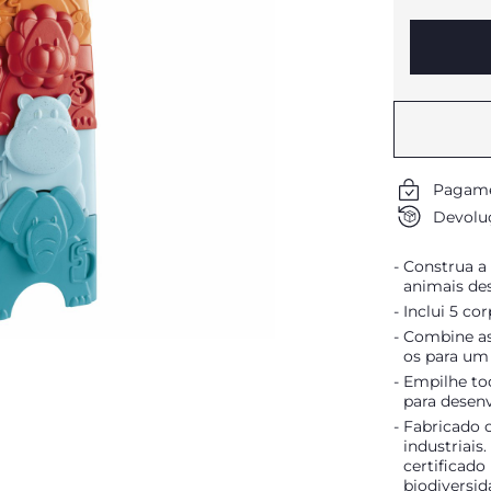
Pagame
Devoluç
Construa a 
animais de
Inclui 5 co
Combine as
os para um 
Empilhe tod
para desen
Fabricado c
industriais
certificado
biodiversi