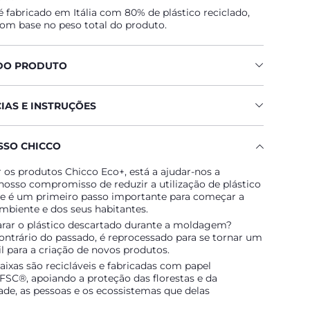
 fabricado em Itália com 80% de plástico reciclado,
com base no peso total do produto.
DO PRODUTO
IAS E INSTRUÇÕES
SO CHICCO
 os produtos Chicco Eco+, está a ajudar-nos a
 nosso compromisso de reduzir a utilização de plástico
te é um primeiro passo importante para começar a
mbiente e dos seus habitantes.
arar o plástico descartado durante a moldagem?
ontrário do passado, é reprocessado para se tornar um
il para a criação de novos produtos.
aixas são recicláveis e fabricadas com papel
 FSC®, apoiando a proteção das florestas e da
ade, as pessoas e os ecossistemas que delas