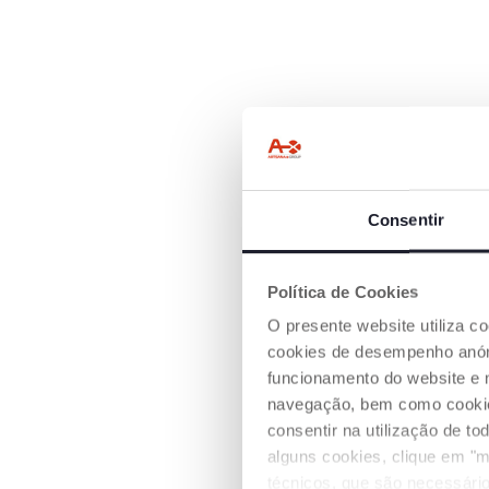
Consentir
Política de Cookies
O presente website utiliza c
cookies de desempenho anóni
funcionamento do website e 
navegação, bem como cookies 
1. JOGO DE E
consentir na utilização de t
alguns cookies, clique em "m
Inserira as cabeç
animais nos orifí
técnicos, que são necessário