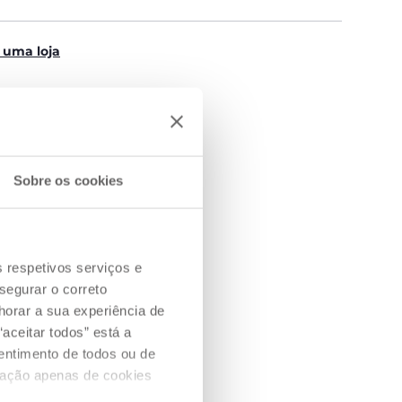
 uma loja
Sobre os cookies
s respetivos serviços e
segurar o correto
orar a sua experiência de
aceitar todos” está a
VE A
sentimento de todos ou de
DE LÓGICA
ização apenas de cookies
 coordenação e a