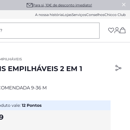
Para si, 10€ de desconto imediato!
A nossa história
Lojas
Serviços
Conselhos
Chicco Club
(h
a?
EMPILHÁVEIS
S EMPILHÁVEIS 2 EM 1
COMENDADA 9-36 M
oduto vale:
12
Pontos
9