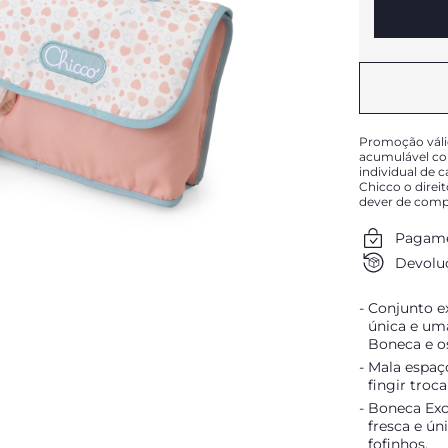
Promoção válid
acumulável co
individual de 
Chicco o direi
dever de comp
Pagame
Devoluç
Conjunto e
única e uma
Boneca e os
Mala espaço
fingir troc
Boneca Exc
fresca e ún
fofinhos.