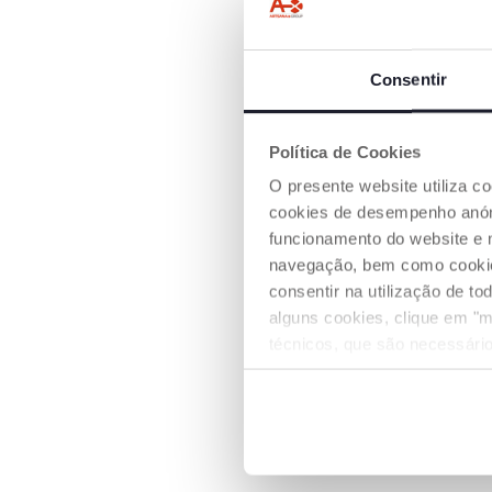
Consentir
Política de Cookies
O presente website utiliza c
cookies de desempenho anóni
funcionamento do website e 
navegação, bem como cookies 
consentir na utilização de t
alguns cookies, clique em "m
técnicos, que são necessário