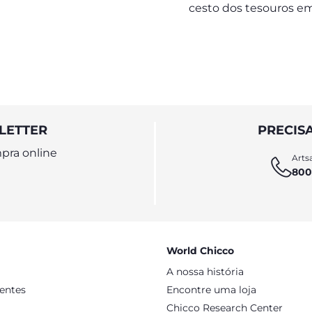
cesto dos tesouros e
LETTER
PRECIS
pra online
Artsa
800
World Chicco
A nossa história
sentes
Encontre uma loja
Chicco Research Center