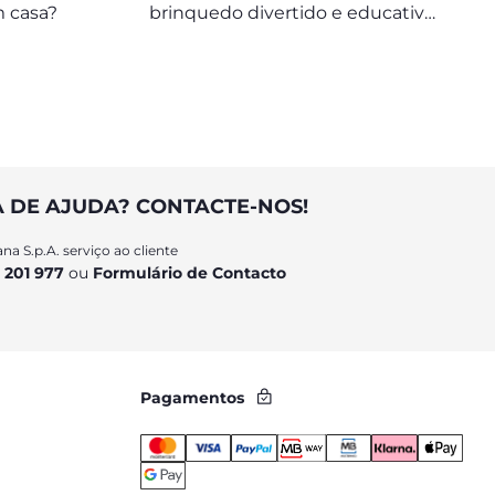
m casa?
brinquedo divertido e educativo,
indicado para as crianças com
idades entre 1 e 4 anos
A DE AJUDA? CONTACTE-NOS!
na S.p.A. serviço ao cliente
 201 977
ou
Formulário de Contacto
Pagamentos