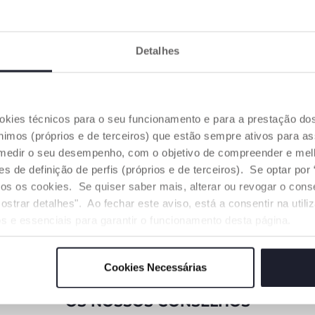
Detalhes
DESIGN ELEGANTE E
FAZER DE CONTA
ookies técnicos para o seu funcionamento e para a prestação do
EXCELENTE
Com A Minha Primeira
FUNCIONALIDADE
mos (próprios e de terceiros) que estão sempre ativos para as
Boneca e os acessórios da
linha, é fácil e divertido para
medir o seu desempenho, com o objetivo de compreender e melh
As crianças podem usar a
as crianças brincarem
de definição de perfis (próprios e de terceiros). Se optar por “
Boneca Muda Fraldas para
inventando o seu mundo e as
transportar a sua Primeira
odos os cookies. Se quiser saber mais, alterar ou revogar o con
suas histórias. Através da
Boneca e todos os seus
brincadeira, elas aprendem a
ostrar detalhes". Ao fechar este aviso, está a consentir na util
brinquedos e acessórios
cuidar dos outros e a partilhar
s e essenciais para garantir o funcionamento desta página.
favoritos.
emoções.
Cookies Necessárias
OS NOSSOS CONSELHOS