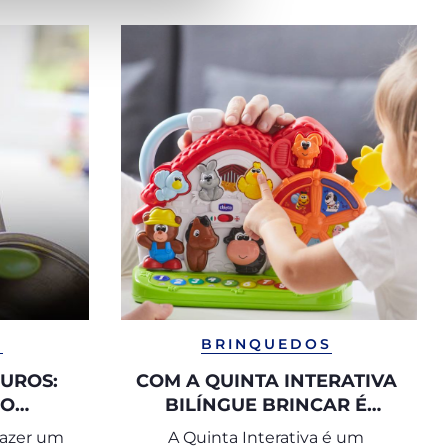
S
BRINQUEDOS
OUROS:
COM A QUINTA INTERATIVA
DO
BILÍNGUE BRINCAR É
 BEBÉS
APRENDER A COMUNICAR
fazer um
A Quinta Interativa é um