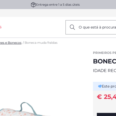
Entrega entre 1 a 5 dias úteis
s
O que está à procur
hes e Bonecos
Boneca muda fraldas
PRIMEIROS P
BONEC
IDADE RE
Este pr
€ 25,