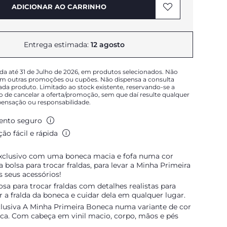
ADICIONAR AO CARRINHO
Entrega estimada:
12 agosto
a até 31 de Julho de 2026, em produtos selecionados. Não
m outras promoções ou cupões. Não dispensa a consulta
cada produto. Limitado ao stock existente, reservando-se a
to de cancelar a oferta/promoção, sem que daí resulte qualquer
ensação ou responsabilidade.
nto seguro
ão fácil e rápida
xclusivo com uma boneca macia e fofa numa cor
 bolsa para trocar fraldas, para levar a Minha Primeira
 seus acessórios!
sa para trocar fraldas com detalhes realistas para
ar a fralda da boneca e cuidar dela em qualquer lugar.
lusiva A Minha Primeira Boneca numa variante de cor
ica. Com cabeça em vinil macio, corpo, mãos e pés