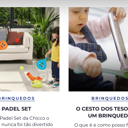
BRINQUEDOS
BRINQUEDO
PADEL SET
O CESTO DOS TES
UM BRINQUE
Padel Set da Chicco o
MONTESSORI PARA
 nunca foi tão divertido
O que é e como posso 