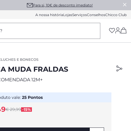
Para si, 10€ de desconto imediato!
A nossa história
Lojas
Serviços
Conselhos
Chicco Club
(h
a?
ELUCHES E BONECOS
A MUDA FRALDAS
COMENDADA 12M+
oduto vale:
25
Pontos
49
Price reduced from
€ 29,99
-15%
to