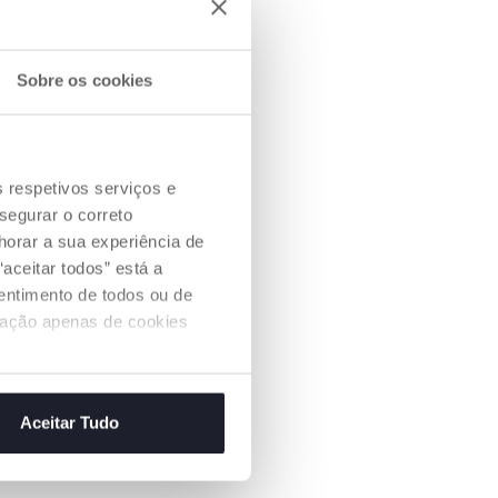
Sobre os cookies
s respetivos serviços e
segurar o correto
orar a sua experiência de
aceitar todos” está a
sentimento de todos ou de
ização apenas de cookies
Aceitar Tudo