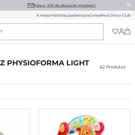
Para si, 10€ de desconto imediato!
A nossa história
Lojas
Serviços
Conselhos
Chicco Club
(h
a?
Z PHYSIOFORMA LIGHT
62 Produtos