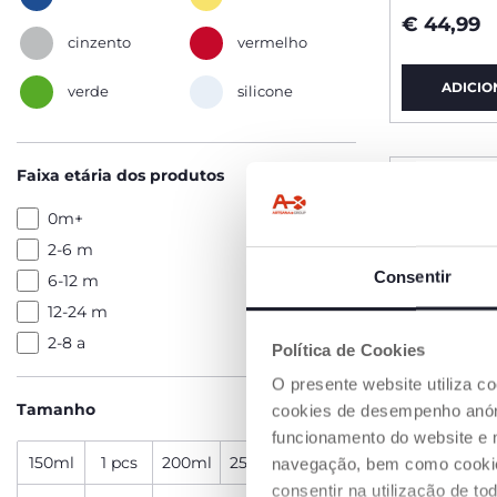
€ 44,99
cinzento
vermelho
ADICIO
verde
silicone
Faixa etária dos produtos
0m+
2-6 m
Consentir
6-12 m
12-24 m
2-8 a
Política de Cookies
O presente website utiliza c
Tamanho
cookies de desempenho anóni
funcionamento do website e 
150ml
1 pcs
200ml
250ml
2 pcs
navegação, bem como cookies 
consentir na utilização de t