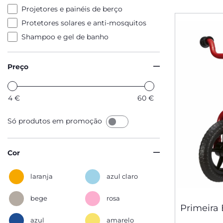
Projetores e painéis de berço
Protetores solares e anti-mosquitos
Shampoo e gel de banho
Preço
4
€
60
€
Só produtos em promoção
Cor
laranja
azul claro
bege
rosa
Primeira 
azul
amarelo