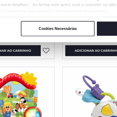
ostrar detalhes". Ao fechar este aviso, está a consentir na util
s e essenciais para garantir o funcionamento desta página.
3 Cores
Boa Noite
Ursinho Boa Noite
Cookies Necessárias
€ 37,99
NAR AO CARRINHO
ADICIONAR AO CARRINH