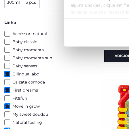
300ml
3 pcs
alguns cookies, clique em "m
técnicos, que são necessário
Linha
Ursinho 
Accessori natural
€ 37,99
Baby classic
Baby moments
ADICIO
Baby moments sun
Baby senses
Bilingual abc
Calzata comoda
First dreams
Fit&fun
Move 'n grow
My sweet doudou
Natural feeling