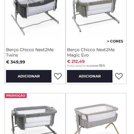
+ CORES
Berço Chicco Next2Me
Berço Chicco Next2Me
Twins
Magic Evo
€ 212,49
€ 349,99
to
-15%
Preço anterior:
€ 249,99
ADICIONAR
ADICIONAR
PROMOÇÃO