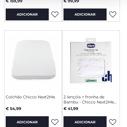
€ 159,99
€ 99,99
ADICIONAR
ADICIONAR
Colchão Chicco Next2Me
2 lençóis + fronha de
Bambu - Chicco Next2Me
Forever
€ 54,99
€ 41,99
ADICIONAR
ADICIONAR