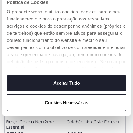
+ CORES
+ CORES
Política de Cookies
Berço Chicco Next2Me
Berço Chicco Next2me
O presente website utiliza cookies técnicos para o seu
Armonia
Essential
funcionamento e para a prestação dos respetivos
€ 209,99
€ 159,99
serviços e cookies de desempenho anónimos (próprios e
de terceiros) que estão sempre ativos para assegurar o
ADICIONAR
ADICIONAR
correto funcionamento do website e medir o seu
desempenho, com o objetivo de compreender e melhorar
a sua experiência de navegação, bem como cookies de
definição de perfis (próprios e de terceiros). Se optar por
“aceitar todos” está a consentir na utilização de todos os
cookies. Se quiser saber mais, alterar ou revogar o
consentimento de todos ou de alguns cookies, clique em
Aceitar Tudo
"mostrar detalhes". Ao fechar este aviso, está a
consentir na utilização apenas de cookies técnicos, que
Cookies Necessárias
são necessários e essenciais para garantir o
funcionamento desta página.
+ CORES
Berço Chicco Next2me
Colchão Next2Me Forever
Essential