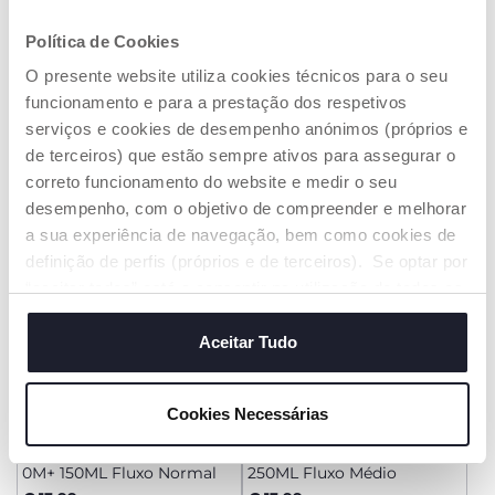
Biberão NaturalFeeling
Creme solar mineral
Política de Cookies
Vidro 0M+ 150ML Fluxo
SPF50+ 75ml
Normal
O presente website utiliza cookies técnicos para o seu
€ 15,99
€ 14,15
funcionamento e para a prestação dos respetivos
serviços e cookies de desempenho anónimos (próprios e
ADICIONAR
ADICIONAR
de terceiros) que estão sempre ativos para assegurar o
correto funcionamento do website e medir o seu
PROMOÇÃO
PROMOÇÃO
desempenho, com o objetivo de compreender e melhorar
a sua experiência de navegação, bem como cookies de
definição de perfis (próprios e de terceiros). Se optar por
“aceitar todos” está a consentir na utilização de todos os
cookies. Se quiser saber mais, alterar ou revogar o
consentimento de todos ou de alguns cookies, clique em
Aceitar Tudo
"mostrar detalhes". Ao fechar este aviso, está a
consentir na utilização apenas de cookies técnicos, que
Cookies Necessárias
são necessários e essenciais para garantir o
+ CORES
+ CORES
funcionamento desta página.
Biberão NaturalFeeling
Biberão NaturalFeeling 2M+
0M+ 150ML Fluxo Normal
250ML Fluxo Médio