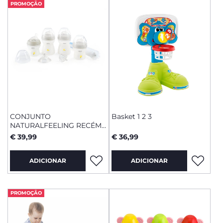
PROMOÇÃO
CONJUNTO
Basket 1 2 3
NATURALFEELING RECÉM-
NASCIDO
€ 39,99
€ 36,99
ADICIONAR
ADICIONAR
PROMOÇÃO