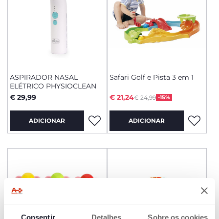
ASPIRADOR NASAL
Safari Golf e Pista 3 em 1
ELÉTRICO PHYSIOCLEAN
Price reduced from
to
€ 29,99
€ 21,24
€ 24,99
-15%
ADICIONAR
ADICIONAR
Consentir
Detalhes
Sobre os cookies