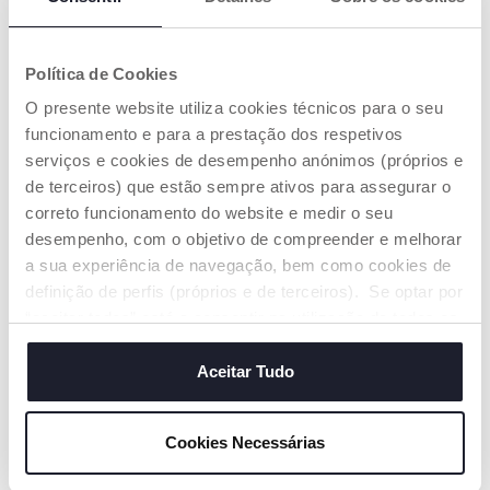
Política de Cookies
Strike dos Macaquinhos -
Livro Quinta 123
O presente website utiliza cookies técnicos para o seu
Fit&Fun
funcionamento e para a prestação dos respetivos
€ 21,99
€ 19,99
serviços e cookies de desempenho anónimos (próprios e
de terceiros) que estão sempre ativos para assegurar o
ADICIONAR
ADICIONAR
correto funcionamento do website e medir o seu
desempenho, com o objetivo de compreender e melhorar
a sua experiência de navegação, bem como cookies de
definição de perfis (próprios e de terceiros). Se optar por
“aceitar todos” está a consentir na utilização de todos os
cookies. Se quiser saber mais, alterar ou revogar o
consentimento de todos ou de alguns cookies, clique em
Aceitar Tudo
"mostrar detalhes". Ao fechar este aviso, está a
consentir na utilização apenas de cookies técnicos, que
Cookies Necessárias
são necessários e essenciais para garantir o
funcionamento desta página.