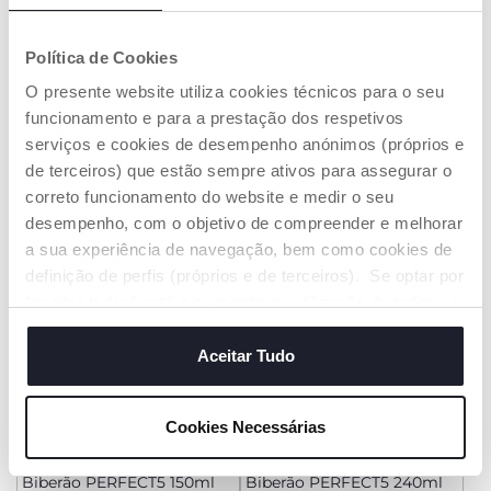
+ CORES
+ CORES
Política de Cookies
Biberão PERFECT5 150ml
Biberão PERFECT5 300ml
O presente website utiliza cookies técnicos para o seu
€ 14,99
€ 14,99
funcionamento e para a prestação dos respetivos
serviços e cookies de desempenho anónimos (próprios e
ADICIONAR
ADICIONAR
de terceiros) que estão sempre ativos para assegurar o
correto funcionamento do website e medir o seu
desempenho, com o objetivo de compreender e melhorar
PROMOÇÃO
PROMOÇÃO
a sua experiência de navegação, bem como cookies de
definição de perfis (próprios e de terceiros). Se optar por
“aceitar todos” está a consentir na utilização de todos os
cookies. Se quiser saber mais, alterar ou revogar o
consentimento de todos ou de alguns cookies, clique em
Aceitar Tudo
"mostrar detalhes". Ao fechar este aviso, está a
consentir na utilização apenas de cookies técnicos, que
Cookies Necessárias
são necessários e essenciais para garantir o
+ CORES
+ CORES
funcionamento desta página.
Biberão PERFECT5 150ml
Biberão PERFECT5 240ml