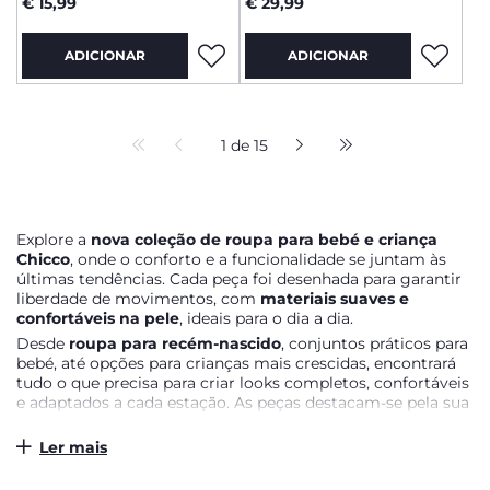
€ 15,99
€ 29,99
ADICIONAR
ADICIONAR
1 de 15
Explore a
nova coleção de roupa para bebé e criança
Chicco
, onde o conforto e a funcionalidade se juntam às
últimas tendências. Cada peça foi desenhada para garantir
liberdade de movimentos, com
materiais suaves e
confortáveis na pele
, ideais para o dia a dia.
Desde
roupa para recém-nascido
, conjuntos práticos para
bebé, até opções para crianças mais crescidas, encontrará
tudo o que precisa para criar looks completos, confortáveis
e adaptados a cada estação. As peças destacam-se pela sua
qualidade, durabilidade e facilidade de utilização, pensadas
para simplificar a rotina dos pais.
Ler mais
A nova coleção Chicco combina
design atual, conforto e
praticidade
, acompanhando o crescimento da criança em