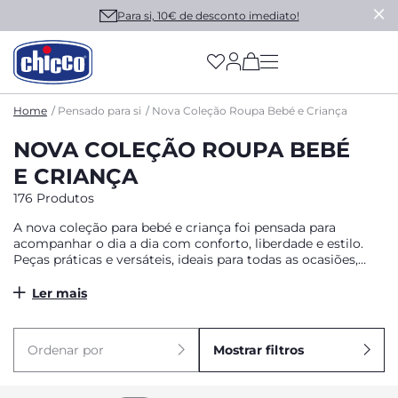
Para si, 10€ de desconto imediato!
(has more options on
Home
Pensado para si
Nova Coleção Roupa Bebé e Criança
NOVA COLEÇÃO ROUPA BEBÉ
E CRIANÇA
176 Produtos
A nova coleção para bebé e criança foi pensada para
acompanhar o dia a dia com conforto, liberdade e estilo.
Peças práticas e versáteis, ideais para todas as ocasiões,
desde os primeiros dias até às aventuras dos mais
crescidos.
Ler mais
Ordenar por
Mostrar filtros