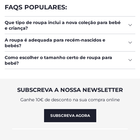
todas as fases. Seja para o dia a dia, momentos especiais ou
FAQS POPULARES:
para oferecer, descubra opções versáteis que se adaptam a
cada necessidade.
Que tipo de roupa inclui a nova coleção para bebé
e criança?
A roupa é adequada para recém-nascidos e
bebés?
Como escolher o tamanho certo de roupa para
bebé?
SUBSCREVA A NOSSA NEWSLETTER
Ganhe 10€ de desconto na sua compra online
SUBSCREVA AGORA