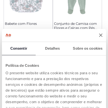
Babete com Flores
Conjunto de Camisa com
Flores e Calças com Pés
Verdes
€ 9,99
€ 27,99
ADICIONAR
ADICIONAR
Consentir
Detalhes
Sobre os cookies
NEW
NEW
Política de Cookies
O presente website utiliza cookies técnicos para o seu
funcionamento e para a prestação dos respetivos
serviços e cookies de desempenho anónimos (próprios e
de terceiros) que estão sempre ativos para assegurar o
correto funcionamento do website e medir o seu
desempenho, com o objetivo de compreender e melhorar
a sua experiência de navegação, bem como cookies de