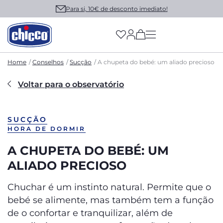
Para si, 10€ de desconto imediato!
(has more options on
Home
Conselhos
Sucção
A chupeta do bebé: um aliado precioso
Voltar para o observatório
SUCÇÃO
HORA DE DORMIR
A CHUPETA DO BEBÉ: UM
ALIADO PRECIOSO
Chuchar é um instinto natural. Permite que o
bebé se alimente, mas também tem a função
de o confortar e tranquilizar, além de