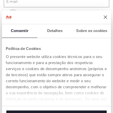
E-mail
Li e aceito os termos da
Política de Privacidade
SUBSCREVA A NEWSLETTER
Consentir
Detalhes
Sobre os cookies
Política de Cookies
PRODUTOS QUE LHE PODEM
O presente website utiliza cookies técnicos para o seu
INTERESSAR
funcionamento e para a prestação dos respetivos
serviços e cookies de desempenho anónimos (próprios e
de terceiros) que estão sempre ativos para assegurar o
correto funcionamento do website e medir o seu
desempenho, com o objetivo de compreender e melhorar
a sua experiência de navegação, bem como cookies de
definição de perfis (próprios e de terceiros). Se optar por
“aceitar todos” está a consentir na utilização de todos os
cookies. Se quiser saber mais, alterar ou revogar o