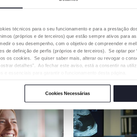
O NOSSO 
Algodão cu
colocar no 
seguindo t
ponto de v
ookies técnicos para o seu funcionamento e para a prestação do
Toda a cad
mos (próprios e de terceiros) que estão sempre ativos para as
as mesmas 
medir o seu desempenho, com o objetivo de compreender e melh
de definição de perfis (próprios e de terceiros). Se optar por “
odos os cookies. Se quiser saber mais, alterar ou revogar o con
Encontre
ostrar detalhes". Ao fechar este aviso, está a consentir na util
s e essenciais para garantir o funcionamento desta página.
OS NOSSOS CONSELHOS
Cookies Necessárias