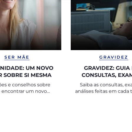
SER MÃE
GRAVIDEZ
NIDADE: UM NOVO
GRAVIDEZ: GUIA
 SOBRE SI MESMA
CONSULTAS, EXA
ANÁLISES PRÉ-N
ões e conselhos sobre
Saiba as consultas, e
 encontrar um novo
análises feitas em cada 
io após o nascimento de
durante uma gravidez 
um filho.
risco.