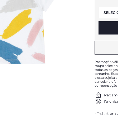
SELECI
Promoção váli
roupa selecio
todas as peças
tamanho. Esta
e está sujeita 
cancelar a ofe
compensação o
Pagame
Devoluç
T-shirt em