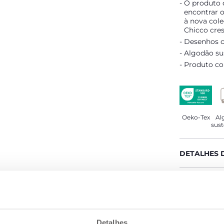
O produto q
encontrar 
à nova col
Chicco cre
Desenhos c
Algodão su
Produto com
Oeko-Tex
Al
sust
DETALHES 
ADVERTÊNC
COMPROMIS
Detalhes