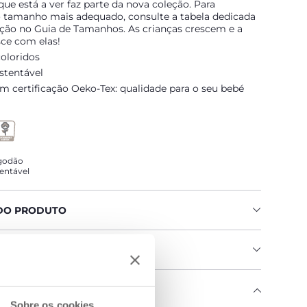
ue está a ver faz parte da nova coleção. Para
o tamanho mais adequado, consulte a tabela dedicada
eção no Guia de Tamanhos. As crianças crescem e a
sce com elas!
oloridos
stentável
 certificação Oeko-Tex: qualidade para o seu bebé
godão
entável
DO PRODUTO
IAS E INSTRUÇÕES
SO CHICCO
Sobre os cookies