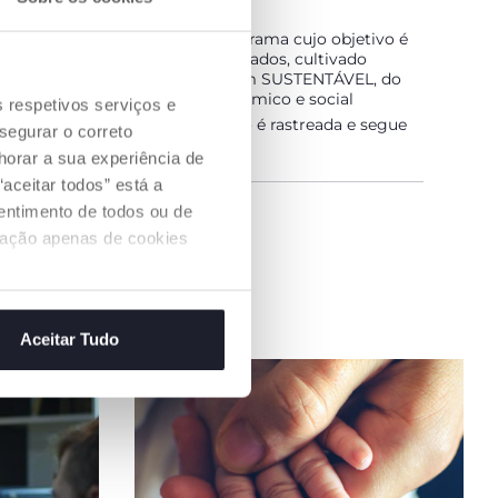
ALGODÃO É… SUSTENTÁVEL!
ltivado de acordo com um programa cujo objetivo é
mercado fios de algodão certificados, cultivado
odas as precauções que o tornam SUSTENTÁVEL, do
ista ambiental, bem como económico e social
s respetivos serviços e
eia de abastecimento e produção é rastreada e segue
segurar o correto
medidas de sustentabilidade
orar a sua experiência de
aceitar todos” está a
sentimento de todos ou de
 uma loja
ização apenas de cookies
Aceitar Tudo