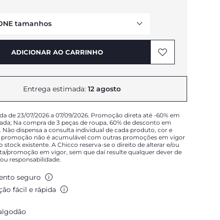
ONE tamanhos
AVISAR DA DISPONIBILIDADE
ADICIONAR AO CARRINHO
AVISAR DA DISPONIBILIDADE
AVISAR DA DISPONIBILIDADE
AVISAR DA DISPONIBILIDADE
Entrega estimada:
12 agosto
da de 23/07/2026 a 07/09/2026. Promoção direta até -60% em
nada; Na compra de 3 peças de roupa, 60% de desconto em
. Não dispensa a consulta individual de cada produto, cor e
 promoção não é acumulável com outras promoções em vigor
ao stock existente. A Chicco reserva-se o direito de alterar e/ou
rta/promoção em vigor, sem que daí resulte qualquer dever de
u responsabilidade.
AVISAR DA DISPONIBILIDADE
nto seguro
ão fácil e rápida
 algodão