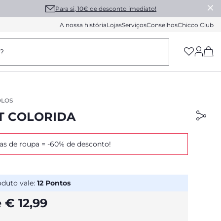
Para si, 10€ de desconto imediato!
A nossa história
Lojas
Serviços
Conselhos
Chicco Club
(h
a?
OLOS
RT COLORIDA
as de roupa = -60% de desconto!
oduto vale:
12
Pontos
 € 12,99