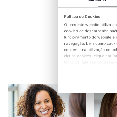
Política de Cookies
O presente website utiliza c
cookies de desempenho anóni
funcionamento do website e 
navegação, bem como cookies 
consentir na utilização de t
alguns cookies, clique em "m
técnicos, que são necessário