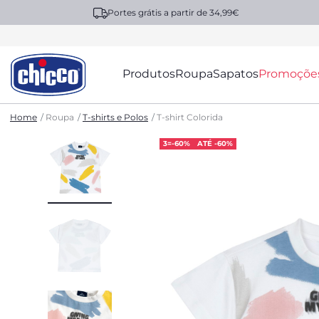
Portes grátis a partir de 34,99€
Produtos
Roupa
Sapatos
Promoçõe
Home
Roupa
T-shirts e Polos
T-shirt Colorida
3=-60%
ATÉ -60%