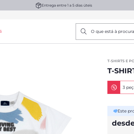
Entrega entre 1 a 5 dias úteis
s
O que está à procur
T-SHIRTS E P
T-SHI
3 peç
Este pr
desde