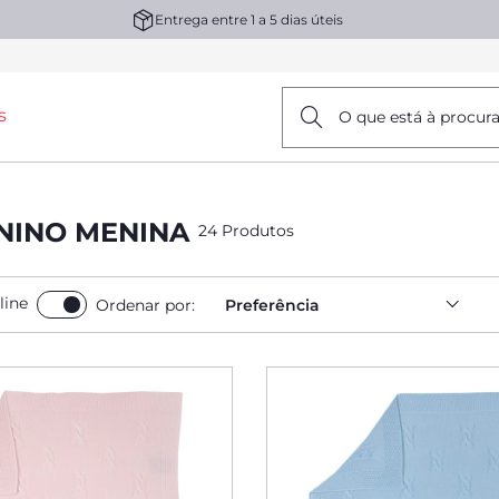
Entrega entre 1 a 5 dias úteis
s
O que está à procur
NINO MENINA
24 Produtos
line
Ordenar por:
Preferência