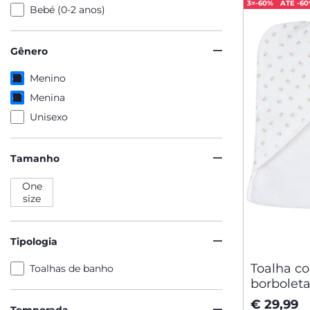
3=-60%
ATÉ -6
Bebé (0-2 anos)
Gênero
Menino
Menina
Unisexo
Tamanho
One
size
Tipologia
Toalha c
Toalhas de banho
borbolet
€ 29,99