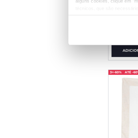
alguns cookies, clique em "m
técnicos, que são necessário
Manta az
ursinho
€ 39,99
ADICIO
3=-60%
ATÉ -6