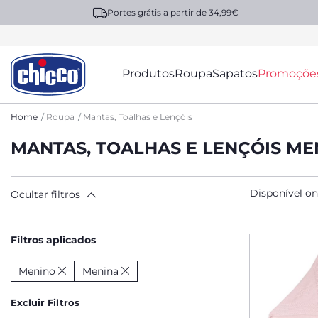
Portes grátis a partir de 34,99€
Produtos
Roupa
Sapatos
Promoçõe
Home
Roupa
Mantas, Toalhas e Lençóis
MANTAS, TOALHAS E LENÇÓIS ME
Disponível on
Ocultar filtros
Filtros aplicados
Menino
Menina
Excluir Filtros