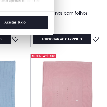
ização apenas de cookies
raposa
Manta branca com folhos
Aceitar Tudo
€ 49,99
O
ADICIONAR AO CARRINHO
3=-60%
ATÉ -60%