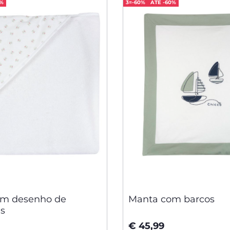
0%
3=-60%
ATÉ -60%
om desenho de
Manta com barcos
as
€ 45,99