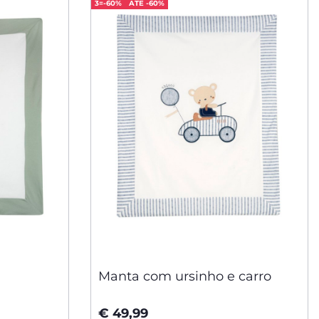
3=-60%
ATÉ -60%
Manta com ursinho e carro
€ 49,99