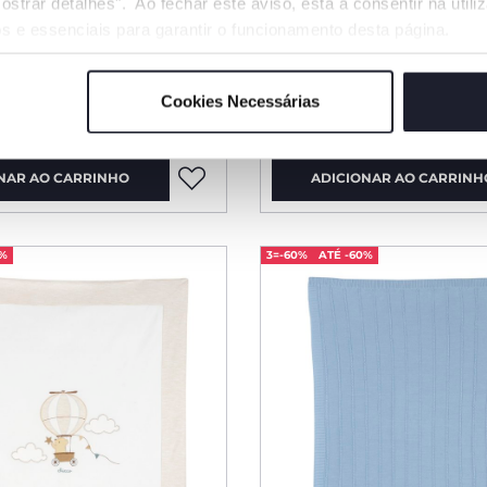
ostrar detalhes". Ao fechar este aviso, está a consentir na util
4 Cores
s e essenciais para garantir o funcionamento desta página.
ul para carrinho com
Manta com ursinho e 
Cookies Necessárias
€ 49,99
NAR AO CARRINHO
ADICIONAR AO CARRINH
0%
3=-60%
ATÉ -60%