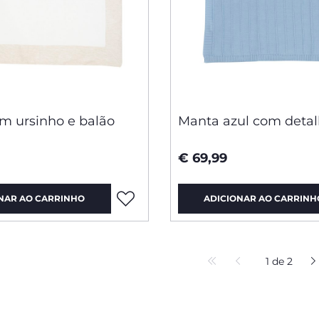
m ursinho e balão
Manta azul com deta
€ 69,99
NAR AO CARRINHO
ADICIONAR AO CARRINH
1 de 2