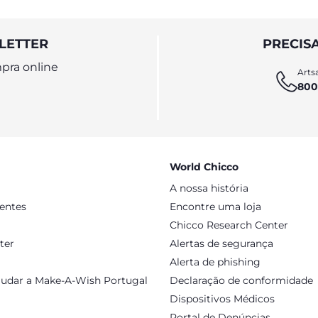
LETTER
PRECIS
pra online
Artsa
800
World Chicco
A nossa história
sentes
Encontre uma loja
Chicco Research Center
ter
Alertas de segurança
Alerta de phishing
judar a Make-A-Wish Portugal
Declaração de conformidade
Dispositivos Médicos
Portal de Denúncias