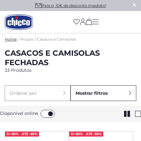
Para si, 10€ de desconto imediato!
(has more options on
Home
Roupa
Casacos e Camisolas
CASACOS E CAMISOLAS
FECHADAS
33 Produtos
Ordenar por
Mostrar filtros
Disponível online
3=-60%
ATÉ -60%
3=-60%
ATÉ -60%