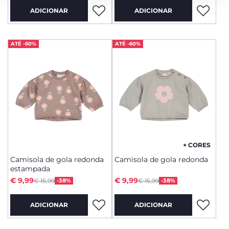
ADICIONAR
ADICIONAR
ATÉ -60%
ATÉ -60%
+ CORES
Camisola de gola redonda
Camisola de gola redonda
estampada
Price reduced from
Price reduced from
to
to
€ 9,99
€ 9,99
€ 15,99
-38%
€ 15,99
-38%
ADICIONAR
ADICIONAR