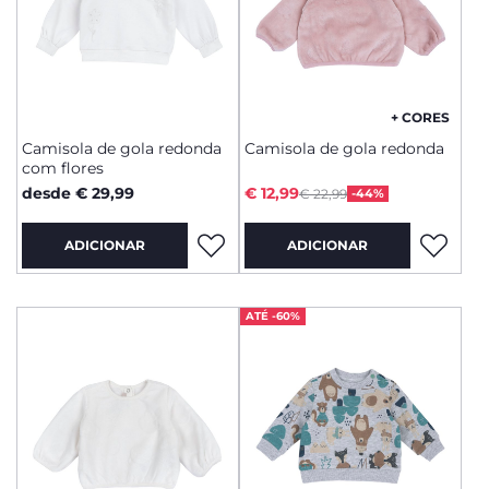
+ CORES
Camisola de gola redonda
Camisola de gola redonda
com flores
Price reduced from
to
desde € 29,99
€ 12,99
€ 22,99
-44%
ADICIONAR
ADICIONAR
ATÉ -60%