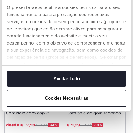
Camisola dinossauro
Camisola de gola redonda
O presente website utiliza cookies técnicos para o seu
Price reduced from
Price reduced from
to
to
desde € 14,99
desde € 14,99
€ 25,99
-42%
€ 25,99
-42%
funcionamento e para a prestação dos respetivos
serviços e cookies de desempenho anónimos (próprios e
ADICIONAR
ADICIONAR
de terceiros) que estão sempre ativos para assegurar o
correto funcionamento do website e medir o seu
desempenho, com o objetivo de compreender e melhorar
ATÉ -60%
ATÉ -60%
a sua experiência de navegação, bem como cookies de
definição de perfis (próprios e de terceiros). Se optar por
“aceitar todos” está a consentir na utilização de todos os
cookies. Se quiser saber mais, alterar ou revogar o
consentimento de todos ou de alguns cookies, clique em
Aceitar Tudo
"mostrar detalhes". Ao fechar este aviso, está a
consentir na utilização apenas de cookies técnicos, que
Cookies Necessárias
são necessários e essenciais para garantir o
+ CORES
funcionamento desta página.
Camisola com capuz
Camisola de gola redonda
Price reduced from
Price reduced from
to
to
desde € 17,99
€ 9,99
€ 29,99
-40%
€ 15,99
-38%