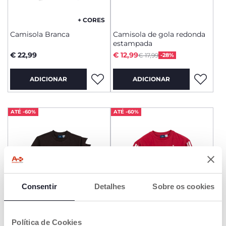
+ CORES
Camisola Branca
Camisola de gola redonda
estampada
Price reduced from
to
€ 22,99
€ 12,99
€ 17,99
-28%
ADICIONAR
ADICIONAR
ATÉ -60%
ATÉ -60%
Consentir
Detalhes
Sobre os cookies
Política de Cookies