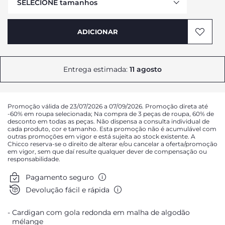
SELECIONE tamanhos
ADICIONAR
AVISAR DA DISPONIBILIDADE
AVISAR DA DISPONIBILIDADE
Entrega estimada:
11 agosto
AVISAR DA DISPONIBILIDADE
AVISAR DA DISPONIBILIDADE
Promoção válida de 23/07/2026 a 07/09/2026. Promoção direta até
-60% em roupa selecionada; Na compra de 3 peças de roupa, 60% de
desconto em todas as peças. Não dispensa a consulta individual de
AVISAR DA DISPONIBILIDADE
cada produto, cor e tamanho. Esta promoção não é acumulável com
outras promoções em vigor e está sujeita ao stock existente. A
Chicco reserva-se o direito de alterar e/ou cancelar a oferta/promoção
em vigor, sem que daí resulte qualquer dever de compensação ou
responsabilidade.
Pagamento seguro
Devolução fácil e rápida
Cardigan com gola redonda em malha de algodão
mélange