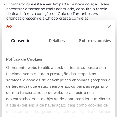
O produto que está a ver faz parte da nova coleção. Para
encontrar o tamanho mais adequado, consulte a tabela
dedicada à nova coleção no Guia de Tamanhos. As
crianças crescem e a Chicco cresce com elas!
Botões costurados bicolor para abertura frontal
Linhas brancas contrastantes nos extremos
Micro bordados na parte da frente
Consentir
Detalhes
Sobre os cookies
DETALHES DO PRODUTO
Política de Cookies
ADVERTÊNCIAS E INSTRUÇÕES
O presente website utiliza cookies técnicos para o seu
funcionamento e para a prestação dos respetivos
serviços e cookies de desempenho anónimos (próprios e
Encontre uma loja
de terceiros) que estão sempre ativos para assegurar o
correto funcionamento do website e medir o seu
desempenho, com o objetivo de compreender e melhorar
a sua experiência de navegação, bem como cookies de
OS NOSSOS CONSELHOS
definição de perfis (próprios e de terceiros). Se optar por