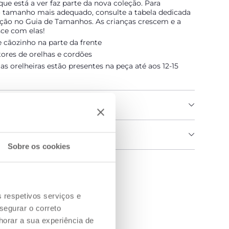
ue está a ver faz parte da nova coleção. Para
o tamanho mais adequado, consulte a tabela dedicada
eção no Guia de Tamanhos. As crianças crescem e a
sce com elas!
 cãozinho na parte da frente
ores de orelhas e cordões
as orelheiras estão presentes na peça até aos 12-15
DO PRODUTO
IAS E INSTRUÇÕES
Sobre os cookies
 uma loja
s respetivos serviços e
segurar o correto
orar a sua experiência de