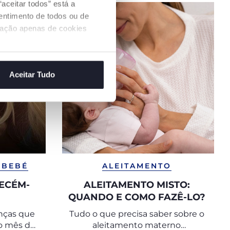
aceitar todos” está a
sentimento de todos ou de
ização apenas de cookies
Aceitar Tudo
 BEBÉ
ALEITAMENTO
RECÉM-
ALEITAMENTO MISTO:
QUANDO E COMO FAZÊ-LO?
nças que
Tudo o que precisa saber sobre o
o mês de
aleitamento materno