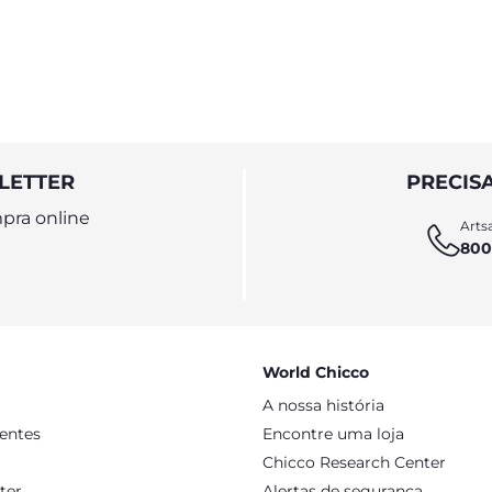
vida
LETTER
PRECIS
pra online
Artsa
800
World Chicco
A nossa história
sentes
Encontre uma loja
Chicco Research Center
ter
Alertas de segurança