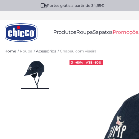
Portes grátis a partir de 34,99€
Produtos
Roupa
Sapatos
Promoçõe
Home
Roupa
Acessórios
Chapéu com viseira
3=-60%
ATÉ -60%