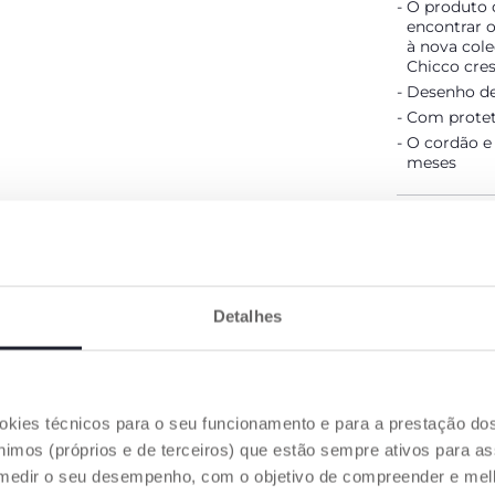
O produto q
encontrar 
à nova col
Chicco cre
Desenho de
Com protet
O cordão e 
meses
DETALHES 
ADVERTÊNC
Detalhes
Encontre
ookies técnicos para o seu funcionamento e para a prestação do
OS NOSSOS CONSELHOS
mos (próprios e de terceiros) que estão sempre ativos para as
medir o seu desempenho, com o objetivo de compreender e melh