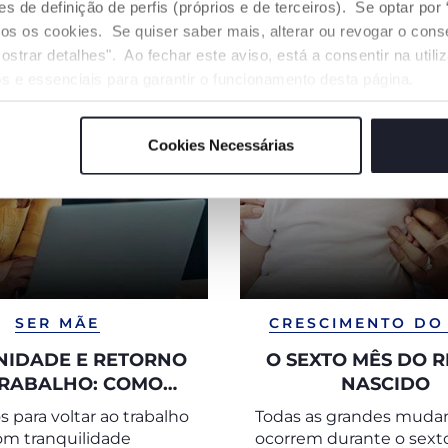
de definição de perfis (próprios e de terceiros). Se optar por “
odos os cookies. Se quiser saber mais, alterar ou revogar o con
ostrar detalhes". Ao fechar este aviso, está a consentir na util
s e essenciais para garantir o funcionamento desta página.
Cookies Necessárias
SER MÃE
CRESCIMENTO DO
NIDADE E RETORNO
O SEXTO MÊS DO 
TRABALHO: COMO
NASCIDO
 O SENTIMENTO DE
 para voltar ao trabalho
Todas as grandes muda
CULPA
om tranquilidade
ocorrem durante o sext