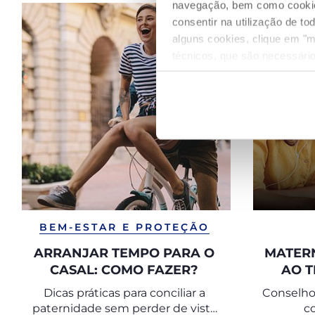
navegação, bem como cookies 
consentir na utilização de t
alguns cookies, clique em "m
técnicos, que são necessário
BEM-ESTAR E PROTEÇÃO
ARRANJAR TEMPO PARA O
MATER
CASAL: COMO FAZER?
AO 
GERIR
Dicas práticas para conciliar a
Conselhos
paternidade sem perder de vista
c