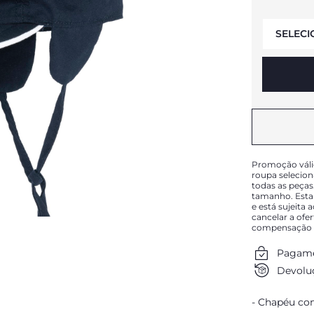
SELECI
Promoção váli
roupa selecio
todas as peças
tamanho. Esta
e está sujeita 
cancelar a ofe
compensação o
Pagame
Devoluç
Chapéu com