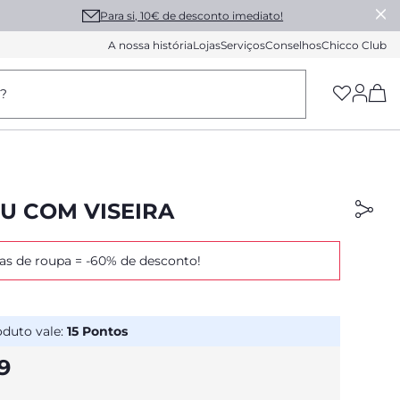
Para si, 10€ de desconto imediato!
A nossa história
Lojas
Serviços
Conselhos
Chicco Club
(h
a?
U COM VISEIRA
as de roupa = -60% de desconto!
oduto vale:
15
Pontos
9