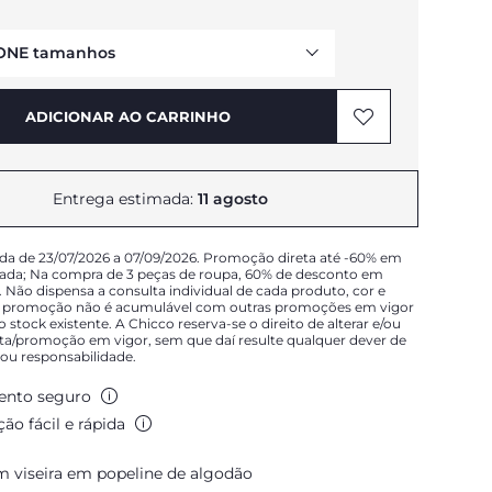
ONE tamanhos
ADICIONAR AO CARRINHO
AVISAR DA DISPONIBILIDADE
Entrega estimada:
11 agosto
AVISAR DA DISPONIBILIDADE
da de 23/07/2026 a 07/09/2026. Promoção direta até -60% em
AVISAR DA DISPONIBILIDADE
nada; Na compra de 3 peças de roupa, 60% de desconto em
. Não dispensa a consulta individual de cada produto, cor e
 promoção não é acumulável com outras promoções em vigor
ao stock existente. A Chicco reserva-se o direito de alterar e/ou
rta/promoção em vigor, sem que daí resulte qualquer dever de
u responsabilidade.
nto seguro
ão fácil e rápida
 viseira em popeline de algodão