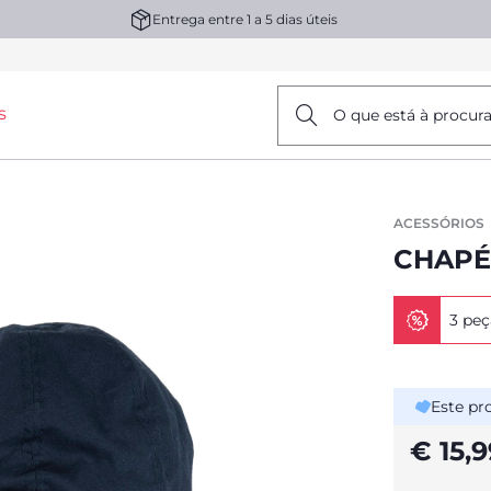
Entrega entre 1 a 5 dias úteis
s
O que está à procur
ACESSÓRIOS
CHAPÉ
3 peç
Este pr
€ 15,9