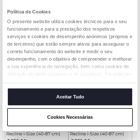
+ CORES
+ CORES
Cadeira auto First Seat
Cadeira auto First Seat
Política de Cookies
Recline i-Size (40-87 cm)
Recline i-Size (40-87 cm)
O presente website utiliza cookies técnicos para o seu
€ 250,00
€ 250,00
funcionamento e para a prestação dos respetivos
serviços e cookies de desempenho anónimos (próprios e
ADICIONAR
ADICIONAR
de terceiros) que estão sempre ativos para assegurar o
correto funcionamento do website e medir o seu
PREÇO CONJUNTO
desempenho, com o objetivo de compreender e melhorar
a sua experiência de navegação, bem como cookies de
definição de perfis (próprios e de terceiros). Se optar por
“aceitar todos” está a consentir na utilização de todos os
cookies. Se quiser saber mais, alterar ou revogar o
consentimento de todos ou de alguns cookies, clique em
Aceitar Tudo
"mostrar detalhes". Ao fechar este aviso, está a
consentir na utilização apenas de cookies técnicos, que
Cookies Necessárias
são necessários e essenciais para garantir o
+ CORES
+ CORES
funcionamento desta página.
Cadeira auto First Seat
Cadeira auto First Seat
Recline i-Size (40-87 cm)
Recline i-Size (40-87 cm)