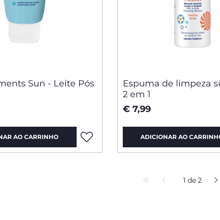
ents Sun - Leite Pós
Espuma de limpeza su
2 em 1
€ 7,99
NAR AO CARRINHO
ADICIONAR AO CARRINH
1 de 2