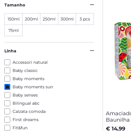
Tamanho
150ml
200ml
250ml
300ml
3 pcs
75ml
Linha
Accessori natural
Baby classic
Baby moments
Baby moments sun
Baby senses
Bilingual abc
Calzata comoda
Amaciado
Baunilha
First dreams
Cabelud
Fit&fun
€ 14,99