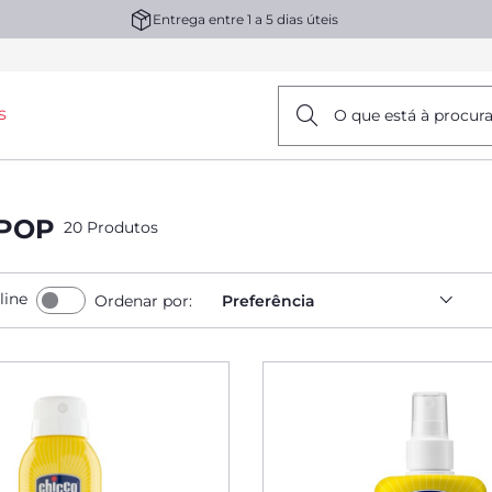
Entrega entre 1 a 5 dias úteis
s
O que está à procur
 POP
20 Produtos
line
Ordenar por:
Preferência