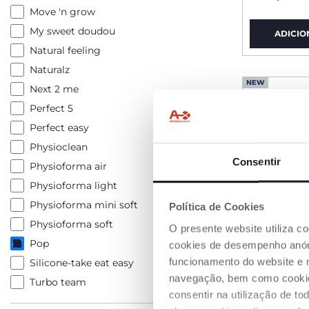
Move 'n grow
My sweet doudou
ADICIO
Natural feeling
Naturalz
NEW
Next 2 me
Perfect 5
Perfect easy
Physioclean
Consentir
Physioforma air
Physioforma light
Physioforma mini soft
Política de Cookies
Physioforma soft
O presente website utiliza c
Pop
cookies de desempenho anóni
funcionamento do website e 
Silicone-take eat easy
navegação, bem como cookies 
Turbo team
consentir na utilização de t