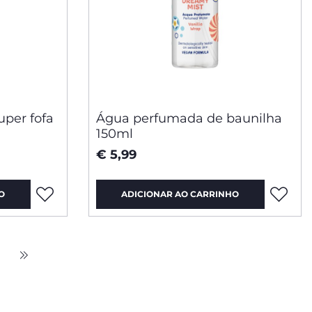
per fofa
Água perfumada de baunilha
150ml
€ 5,99
O
ADICIONAR AO CARRINHO