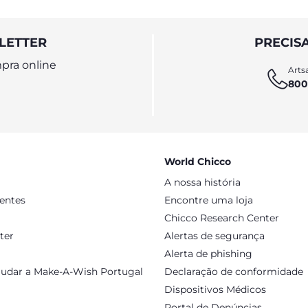
LETTER
PRECIS
pra online
Artsa
800
World Chicco
A nossa história
sentes
Encontre uma loja
Chicco Research Center
ter
Alertas de segurança
Alerta de phishing
judar a Make-A-Wish Portugal
Declaração de conformidade
Dispositivos Médicos
Portal de Denúncias