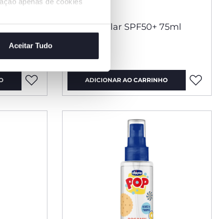
ização apenas de cookies
SPF50+
Creme Solar SPF50+ 75ml
Aceitar Tudo
€ 12,49
O
ADICIONAR AO CARRINHO