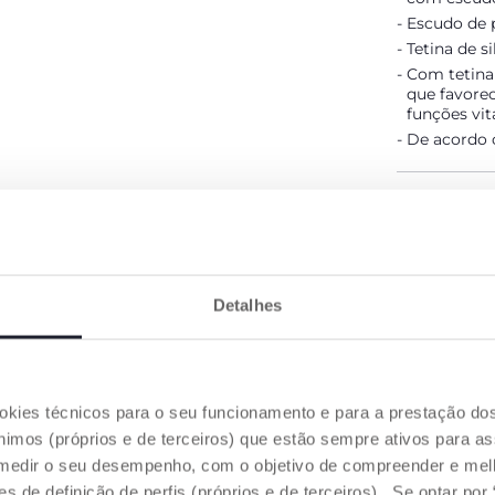
Escudo de p
Tetina de s
Com tetina
que favore
funções vita
De acordo 
DETALHES 
ADVERTÊNC
Detalhes
Encontre
ookies técnicos para o seu funcionamento e para a prestação do
OS NOSSOS CONSELHOS
mos (próprios e de terceiros) que estão sempre ativos para as
medir o seu desempenho, com o objetivo de compreender e melh
de definição de perfis (próprios e de terceiros). Se optar por “