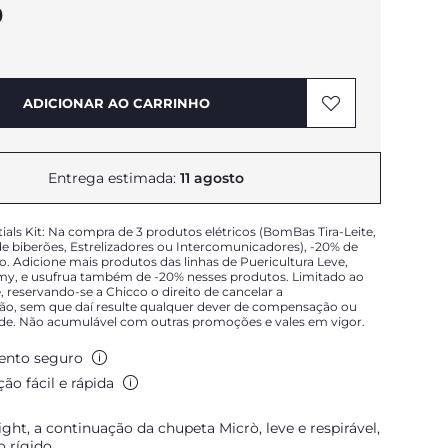
9
ADICIONAR AO CARRINHO
Entrega estimada:
11 agosto
tials Kit: Na compra de 3 produtos elétricos (BomBas Tira-Leite,
 biberões, Estrelizadores ou Intercomunicadores), -20% de
o. Adicione mais produtos das linhas de Puericultura Leve,
, e usufrua também de -20% nesses produtos. Limitado ao
, reservando-se a Chicco o direito de cancelar a
ão, sem que daí resulte qualquer dever de compensação ou
ade. Não acumulável com outras promoções e vales em vigor.
nto seguro
ão fácil e rápida
ght, a continuação da chupeta Micrò, leve e respirável,
 rígido.