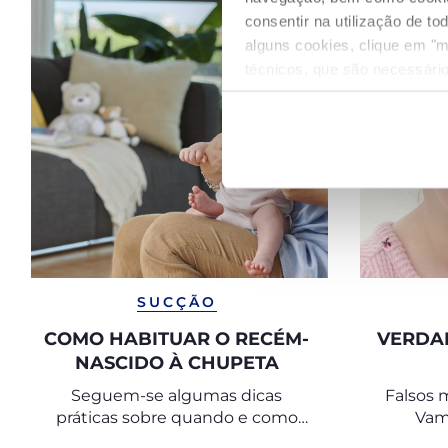
consentir na utilização de t
alguns cookies, clique em "m
técnicos, que são necessário
SUCÇÃO
COMO HABITUAR O RECÉM-
VERDAD
NASCIDO À CHUPETA
Seguem-se algumas dicas
Falsos 
práticas sobre quando e como
Vam
introduzir a chupeta ao recém-