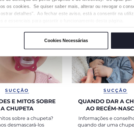
odos os cookies. Se quiser saber mais, alterar ou revogar o con
ostrar detalhes". Ao fechar este aviso, está a consentir na util
s e essenciais para garantir o funcionamento desta página.
Cookies Necessárias
SUCÇÃO
SUCÇÃO
ES E MITOS SOBRE
QUANDO DAR A C
A CHUPETA
AO RECÉM-NASC
mitos sobre a chupeta?
Informações e conselh
os desmascará-los
quando dar uma chupe
bebé