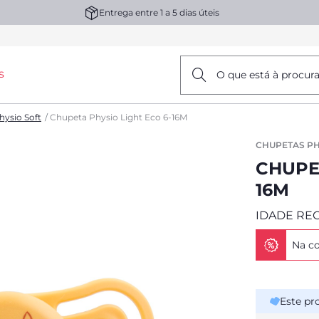
Entrega entre 1 a 5 dias úteis
s
O que está à procur
ysio Soft
Chupeta Physio Light Eco 6-16M
CHUPETAS PH
CHUPET
16M
IDADE RE
Na co
Este pr