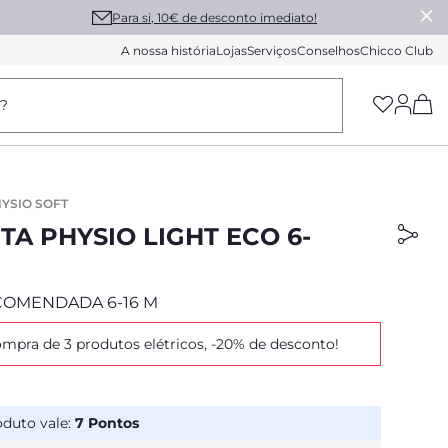
Para si, 10€ de desconto imediato!
A nossa história
Lojas
Serviços
Conselhos
Chicco Club
(h
a?
YSIO SOFT
A PHYSIO LIGHT ECO 6-
COMENDADA 6-16 M
mpra de 3 produtos elétricos, -20% de desconto!
oduto vale:
7
Pontos