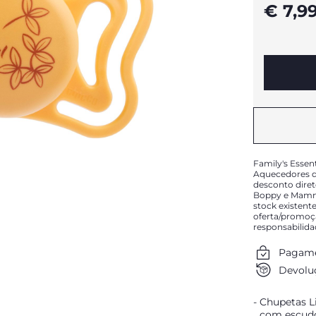
€ 7,9
Family's Essen
Aquecedores de
desconto diret
Boppy e Mammy
stock existente
oferta/promoç
responsabilid
Pagame
Devoluç
Chupetas Li
com escudo