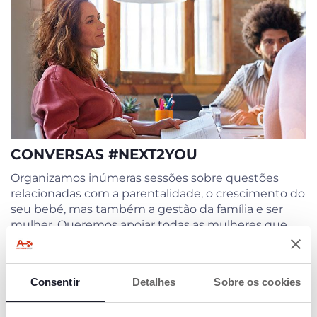
CONVERSAS #NEXT2YOU
Organizamos inúmeras sessões sobre questões
relacionadas com a parentalidade, o crescimento do
seu bebé, mas também a gestão da família e ser
mulher. Queremos apoiar todas as mulheres que
nesta delicada, intensa e tão especial fase da vida,
com conselhos e reflexões sobre o equilíbrio
psicofísico. Porque é importante falar sobre como
Consentir
Detalhes
Sobre os cookies
conciliar os diferentes papéis - mãe e trabalhadora –
e partilhar também as dificuldades e como superá-