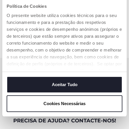
las.
Política de Cookies
O presente website utiliza cookies técnicos para o seu
funcionamento e para a prestação dos respetivos
serviços e cookies de desempenho anónimos (próprios e
de terceiros) que estão sempre ativos para assegurar o
correto funcionamento do website e medir o seu
desempenho, com o objetivo de compreender e melhorar
a sua experiência de navegação, bem como cookies de
definição de perfis (próprios e de terceiros). Se optar por
SUBSCREVA A NOSSA NEWSLETTER
“aceitar todos” está a consentir na utilização de todos os
Ganhe 10€ de desconto na sua compra online
cookies. Se quiser saber mais, alterar ou revogar o
consentimento de todos ou de alguns cookies, clique em
Aceitar Tudo
"mostrar detalhes". Ao fechar este aviso, está a
SUBSCREVA AGORA
consentir na utilização apenas de cookies técnicos, que
Cookies Necessárias
são necessários e essenciais para garantir o
funcionamento desta página.
PRECISA DE AJUDA? CONTACTE-NOS!