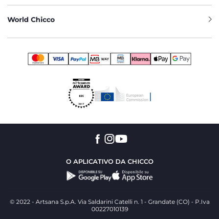
World Chicco
O APLICATIVO DA CHICCO
© 2022 - Artsana S.p.A. Via Saldarini Catelli n. 1 - Grandate (CO) - P.Iva
00227010139