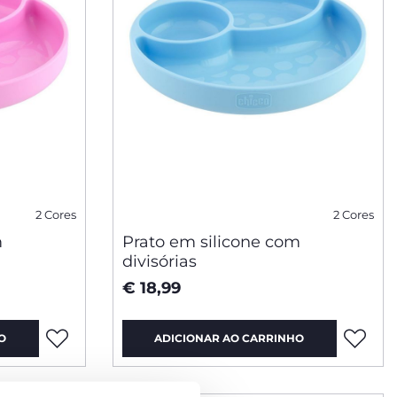
2 Cores
2 Cores
m
Prato em silicone com
divisórias
€ 18,99
O
ADICIONAR AO CARRINHO