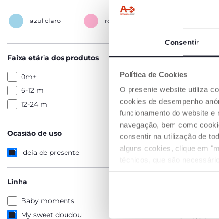
azul claro
rosa
Consentir
Faixa etária dos produtos
Política de Cookies
0m+
O presente website utiliza c
6-12 m
cookies de desempenho anóni
12-24 m
funcionamento do website e 
navegação, bem como cookies 
Ocasião de uso
consentir na utilização de t
alguns cookies, clique em "m
Ideia de presente
técnicos, que são necessário
Linha
Prato Hea
ventosa
Baby moments
€ 16,99
My sweet doudou