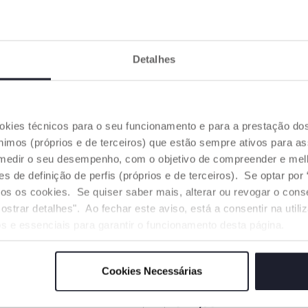
Detalhes
ookies técnicos para o seu funcionamento e para a prestação do
mos (próprios e de terceiros) que estão sempre ativos para as
medir o seu desempenho, com o objetivo de compreender e melh
de definição de perfis (próprios e de terceiros). Se optar por “
odos os cookies. Se quiser saber mais, alterar ou revogar o con
ostrar detalhes". Ao fechar este aviso, está a consentir na util
s e essenciais para garantir o funcionamento desta página.
rt em silicone com
Ursinho DouDou
Cookies Necessárias
€ 14,99