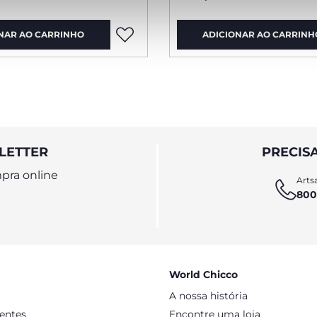
NAR AO CARRINHO
ADICIONAR AO CARRINH
LETTER
PRECIS
pra online
Artsa
800
World Chicco
A nossa história
sentes
Encontre uma loja