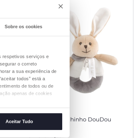
Sobre os cookies
s respetivos serviços e
segurar o correto
orar a sua experiência de
aceitar todos” está a
sentimento de todos ou de
ização apenas de cookies
Roca Coelhinho DouDou
Aceitar Tudo
€ 12,99