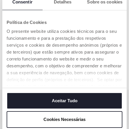
Consentir
Detalhes
Sobre os cookies
Política de Cookies
O presente website utiliza cookies técnicos para o seu
funcionamento e para a prestação dos respetivos
Roca Coelhinho DouDou
serviços e cookies de desempenho anónimos (próprios e
€ 12,99
de terceiros) que estão sempre ativos para assegurar o
correto funcionamento do website e medir o seu
ADICIONAR
desempenho, com o objetivo de compreender e melhorar
a sua experiência de navegação, bem como cookies de
definição de perfis (próprios e de terceiros). Se optar por
“aceitar todos” está a consentir na utilização de todos os
cookies. Se quiser saber mais, alterar ou revogar o
SUBSCREVA A NOSSA NEWSLETTER
consentimento de todos ou de alguns cookies, clique em
Aceitar Tudo
"mostrar detalhes". Ao fechar este aviso, está a
Ganhe 10€ de desconto na sua compra online
consentir na utilização apenas de cookies técnicos, que
Cookies Necessárias
são necessários e essenciais para garantir o
SUBSCREVA AGORA
funcionamento desta página.