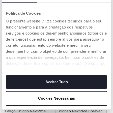
+ CORES
+ CORES
Política de Cookies
Berço Chicco Next2Me
Berço Chicco Next2me
Armonia
Essential
O presente website utiliza cookies técnicos para o seu
€ 209,99
€ 159,99
funcionamento e para a prestação dos respetivos
serviços e cookies de desempenho anónimos (próprios e
ADICIONAR
ADICIONAR
de terceiros) que estão sempre ativos para assegurar o
correto funcionamento do website e medir o seu
desempenho, com o objetivo de compreender e melhorar
a sua experiência de navegação, bem como cookies de
definição de perfis (próprios e de terceiros). Se optar por
“aceitar todos” está a consentir na utilização de todos os
cookies. Se quiser saber mais, alterar ou revogar o
consentimento de todos ou de alguns cookies, clique em
Aceitar Tudo
"mostrar detalhes". Ao fechar este aviso, está a
consentir na utilização apenas de cookies técnicos, que
Cookies Necessárias
são necessários e essenciais para garantir o
+ CORES
funcionamento desta página.
Berço Chicco Next2me
Colchão Next2Me Forever