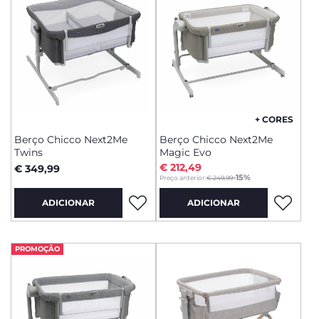
+ CORES
Berço Chicco Next2Me
Berço Chicco Next2Me
Twins
Magic Evo
€ 212,49
€ 349,99
to
-15%
Preço anterior:
€ 249,99
ADICIONAR
ADICIONAR
PROMOÇÃO