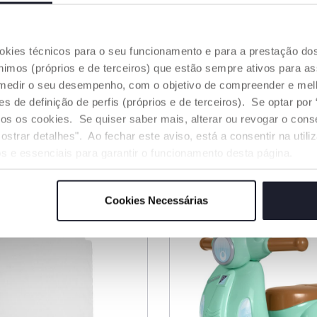
2 Cores
ookies técnicos para o seu funcionamento e para a prestação do
icco Next2Me
Berço Chicco Next2m
mos (próprios e de terceiros) que estão sempre ativos para as
Essential
medir o seu desempenho, com o objetivo de compreender e melh
€ 159,99
de definição de perfis (próprios e de terceiros). Se optar por “
odos os cookies. Se quiser saber mais, alterar ou revogar o con
ostrar detalhes". Ao fechar este aviso, está a consentir na util
NAR AO CARRINHO
ADICIONAR AO CARRINH
s e essenciais para garantir o funcionamento desta página.
Cookies Necessárias