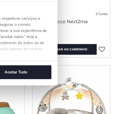
2 Cores
2 Cores
s respetivos serviços e
e
Berço Chicco Next2me
segurar o correto
Essential
orar a sua experiência de
€ 159,99
aceitar todos” está a
sentimento de todos ou de
ização apenas de cookies
O
ADICIONAR AO CARRINHO
Aceitar Tudo