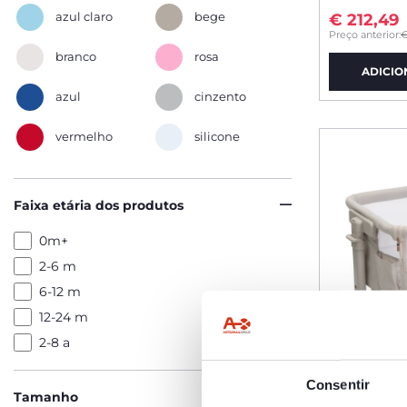
azul claro
bege
€ 212,49
to
Preço anterior:
€
branco
rosa
ADICIO
azul
cinzento
vermelho
silicone
Faixa etária dos produtos
0m+
2-6 m
6-12 m
12-24 m
2-8 a
Consentir
Tamanho