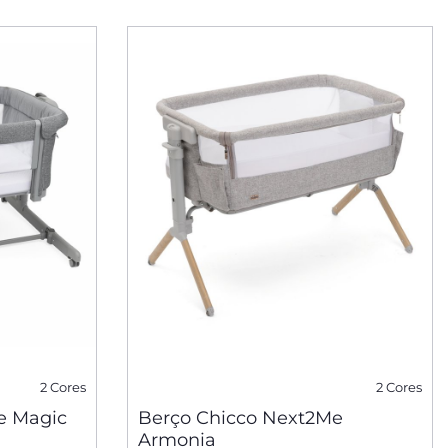
2 Cores
2 Cores
e Magic
Berço Chicco Next2Me
Armonia