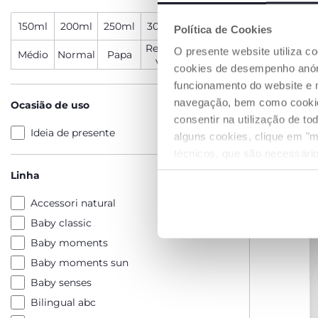
150ml
200ml
250ml
300ml
3 pcs
Política de Cookies
Regulá
O presente website utiliza c
Médio
Normal
Papa
Berço Ch
vel
cookies de desempenho anóni
Armonia
funcionamento do website e 
€ 209,99
navegação, bem como cookies 
Ocasião de uso
consentir na utilização de t
Ideia de presente
alguns cookies, clique em "m
ADICIO
técnicos, que são necessário
Linha
Accessori natural
Baby classic
Baby moments
Baby moments sun
Baby senses
Bilingual abc