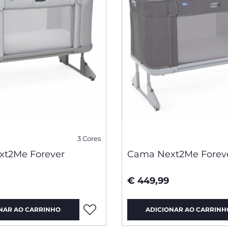
3 Cores
t2Me Forever
Cama Next2Me Forev
€ 449,99
NAR AO CARRINHO
ADICIONAR AO CARRINH