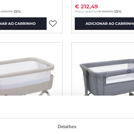
€ 212,49
to
-15%
-15%
 249,99
Preço anterior:
€ 249,99
NAR AO CARRINHO
ADICIONAR AO CARRINH
Detalhes