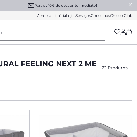
Para si, 10€ de desconto imediato!
A nossa história
Lojas
Serviços
Conselhos
Chicco Club
(h
a?
RAL FEELING NEXT 2 ME
72 Produtos