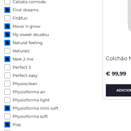
Calzata comoda
First dreams
Fit&fun
Move 'n grow
My sweet doudou
Natural feeling
Naturalz
Colchão 
Next 2 me
Perfect 5
€ 99,99
Perfect easy
Physioclean
ADICIO
Physioforma air
Physioforma light
Physioforma mini soft
Physioforma soft
Pop