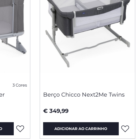
3 Cores
er
Berço Chicco Next2Me Twins
€ 349,99
O
ADICIONAR AO CARRINHO