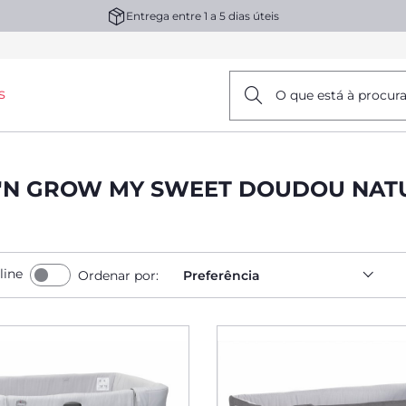
Entrega entre 1 a 5 dias úteis
s
O que está à procur
'N GROW MY SWEET DOUDOU NATU
line
Ordenar por:
Preferência