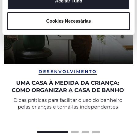
consentimento de todos ou de alguns cookies, clique em
Aceitar Tudo
"mostrar detalhes". Ao fechar este aviso, está a
consentir na utilização apenas de cookies técnicos, que
Cookies Necessárias
são necessários e essenciais para garantir o
funcionamento desta página.
DESENVOLVIMENTO
UMA CASA À MEDIDA DA CRIANÇA:
COMO ORGANIZAR A CASA DE BANHO
Dicas práticas para facilitar o uso do banheiro
pelas crianças e torná-las independentes