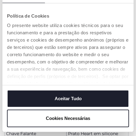
+ CORES
+ CORES
Política de Cookies
Prato em silicone com
Prato em silicone com
divisórias
divisórias
O presente website utiliza cookies técnicos para o seu
€ 18,99
€ 18,99
funcionamento e para a prestação dos respetivos
serviços e cookies de desempenho anónimos (próprios e
ADICIONAR
ADICIONAR
de terceiros) que estão sempre ativos para assegurar o
correto funcionamento do website e medir o seu
desempenho, com o objetivo de compreender e melhorar
a sua experiência de navegação, bem como cookies de
definição de perfis (próprios e de terceiros). Se optar por
“aceitar todos” está a consentir na utilização de todos os
cookies. Se quiser saber mais, alterar ou revogar o
consentimento de todos ou de alguns cookies, clique em
Aceitar Tudo
"mostrar detalhes". Ao fechar este aviso, está a
consentir na utilização apenas de cookies técnicos, que
Cookies Necessárias
são necessários e essenciais para garantir o
funcionamento desta página.
Chave Falante
Prato Heart em silicone