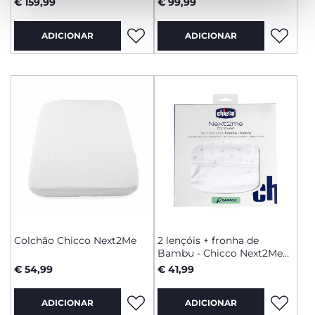
€ 159,99
€ 99,99
ADICIONAR
ADICIONAR
Colchão Chicco Next2Me
2 lençóis + fronha de
Bambu - Chicco Next2Me
Forever
€ 54,99
€ 41,99
ADICIONAR
ADICIONAR