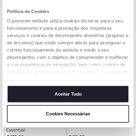
+ CORES
+ CORES
Berço Chicco Next2Me
Berço Chicco Next2me
Política de Cookies
Armonia
Essential
O presente website utiliza cookies técnicos para o seu
€ 209,99
€ 159,99
funcionamento e para a prestação dos respetivos
serviços e cookies de desempenho anónimos (próprios e
ADICIONAR
ADICIONAR
de terceiros) que estão sempre ativos para assegurar o
correto funcionamento do website e medir o seu
desempenho, com o objetivo de compreender e melhorar
a sua experiência de navegação, bem como cookies de
definição de perfis (próprios e de terceiros). Se optar por
“aceitar todos” está a consentir na utilização de todos os
cookies. Se quiser saber mais, alterar ou revogar o
consentimento de todos ou de alguns cookies, clique em
Aceitar Tudo
"mostrar detalhes". Ao fechar este aviso, está a
consentir na utilização apenas de cookies técnicos, que
Cookies Necessárias
são necessários e essenciais para garantir o
+ CORES
funcionamento desta página.
Berço Chicco Next2me
Colchão Next2Me Forever
Essential