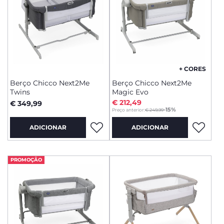
+ CORES
Berço Chicco Next2Me
Berço Chicco Next2Me
Twins
Magic Evo
€ 212,49
€ 349,99
to
-15%
Preço anterior:
€ 249,99
ADICIONAR
ADICIONAR
PROMOÇÃO