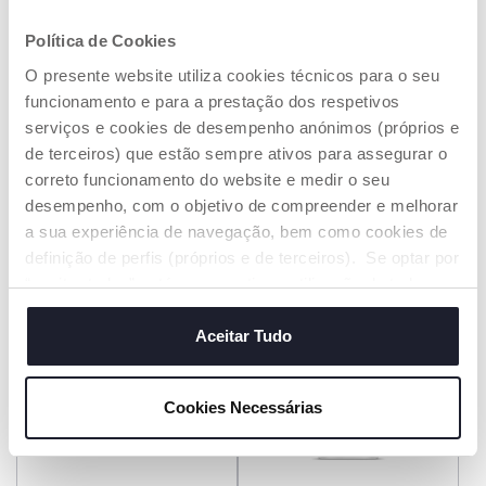
Política de Cookies
O presente website utiliza cookies técnicos para o seu
360 Spray Solar SPF 50+
Ursinho DouDou
funcionamento e para a prestação dos respetivos
serviços e cookies de desempenho anónimos (próprios e
€ 16,65
€ 14,99
de terceiros) que estão sempre ativos para assegurar o
correto funcionamento do website e medir o seu
ADICIONAR
ADICIONAR
desempenho, com o objetivo de compreender e melhorar
a sua experiência de navegação, bem como cookies de
definição de perfis (próprios e de terceiros). Se optar por
PROMOÇÃO
“aceitar todos” está a consentir na utilização de todos os
cookies. Se quiser saber mais, alterar ou revogar o
consentimento de todos ou de alguns cookies, clique em
Aceitar Tudo
"mostrar detalhes". Ao fechar este aviso, está a
consentir na utilização apenas de cookies técnicos, que
Cookies Necessárias
são necessários e essenciais para garantir o
funcionamento desta página.