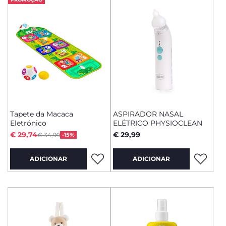
Tapete da Macaca
ASPIRADOR NASAL
Eletrónico
ELÉTRICO PHYSIOCLEAN
Price reduced from
to
€ 29,74
€ 29,99
€ 34,99
-15%
ADICIONAR
ADICIONAR