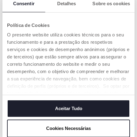
Consentir
Detalhes
Sobre os cookies
Política de Cookies
O presente website utiliza cookies técnicos para o seu
Safari Golf e Pista 3 em 1
Strike dos Macaquinhos -
funcionamento e para a prestação dos respetivos
Fit&Fun
Price reduced from
to
€ 21,24
€ 21,99
serviços e cookies de desempenho anónimos (próprios e
€ 24,99
-15%
de terceiros) que estão sempre ativos para assegurar o
correto funcionamento do website e medir o seu
ADICIONAR
ADICIONAR
desempenho, com o objetivo de compreender e melhorar
a sua experiência de navegação, bem como cookies de
definição de perfis (próprios e de terceiros). Se optar por
“aceitar todos” está a consentir na utilização de todos os
cookies. Se quiser saber mais, alterar ou revogar o
consentimento de todos ou de alguns cookies, clique em
Aceitar Tudo
"mostrar detalhes". Ao fechar este aviso, está a
consentir na utilização apenas de cookies técnicos, que
Cookies Necessárias
são necessários e essenciais para garantir o