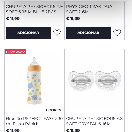
CHUPETA PHYSIOFORMA®
PHYSIOFORMA® DUAL
SOFT 6-16 M BLUE 2PCS
SOFT 2-6M
ROSA/CINZENTO 2
€ 11,99
€ 11,99
UNIDADES
ADICIONAR
ADICIONAR
PROMOÇÃO
+ CORES
Biberão PERFECT EASY 330
CHUPETA PHYSIOFORMA®
ml Fluxo Rápido
SOFT CRYSTAL 6-16M
€ 11,99
€ 11,99