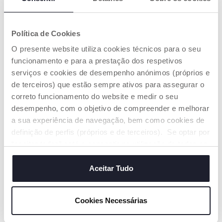
Política de Cookies
CHUPETA PHYSIOFORMA®
CHUPETA PH. DUAL SOFT
O presente website utiliza cookies técnicos para o seu
SOFT 16-36M 2PCS
ROSA 6-16M 2 UNIDADES
funcionamento e para a prestação dos respetivos
€ 11,99
€ 11,99
serviços e cookies de desempenho anónimos (próprios e
de terceiros) que estão sempre ativos para assegurar o
ADICIONAR
ADICIONAR
correto funcionamento do website e medir o seu
desempenho, com o objetivo de compreender e melhorar
a sua experiência de navegação, bem como cookies de
definição de perfis (próprios e de terceiros). Se optar por
“aceitar todos” está a consentir na utilização de todos os
cookies. Se quiser saber mais, alterar ou revogar o
consentimento de todos ou de alguns cookies, clique em
Aceitar Tudo
"mostrar detalhes". Ao fechar este aviso, está a
consentir na utilização apenas de cookies técnicos, que
Cookies Necessárias
são necessários e essenciais para garantir o
funcionamento desta página.