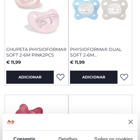
CHUPETA PHYSIOFORMA®
PHYSIOFORMA® DUAL
SOFT 2-6M PINK2PCS
SOFT 2-6M
AZUL/CINZENTO 2
€ 11,99
€ 11,99
UNIDADES
ADICIONAR
ADICIONAR
Consentir
Detalhes
Sobre os cookies