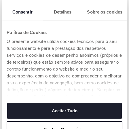
Consentir
Detalhes
Sobre os cookies
Política de Cookies
O presente website utiliza cookies técnicos para o seu
funcionamento e para a prestação dos respetivos
Luva Animais da Quinta
Macaquinha Brincalhona
serviços e cookies de desempenho anónimos (próprios e
de terceiros) que estão sempre ativos para assegurar o
€ 16,99
€ 16,99
correto funcionamento do website e medir o seu
desempenho, com o objetivo de compreender e melhorar
ADICIONAR
ADICIONAR
a sua experiência de navegação, bem como cookies de
definição de perfis (próprios e de terceiros). Se optar por
PROMOÇÃO
“aceitar todos” está a consentir na utilização de todos os
PROMOÇÃO
cookies. Se quiser saber mais, alterar ou revogar o
consentimento de todos ou de alguns cookies, clique em
Aceitar Tudo
"mostrar detalhes". Ao fechar este aviso, está a
consentir na utilização apenas de cookies técnicos, que