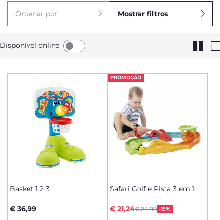
Ordenar por
Mostrar filtros
Disponível online
PROMOÇÃO
Basket 1 2 3
Safari Golf e Pista 3 em 1
Price reduced from
to
€ 36,99
€ 21,24
€ 24,99
-15%