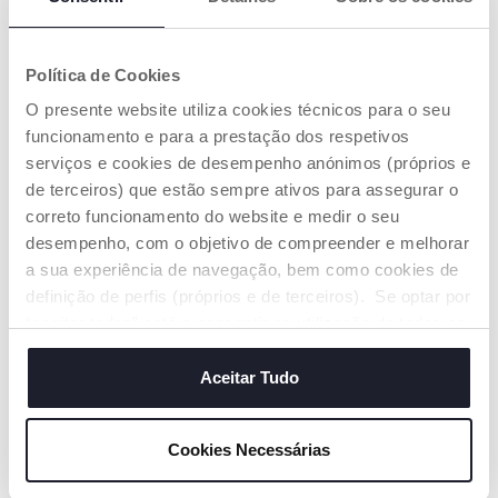
Política de Cookies
Strike dos Macaquinhos -
Livro Quinta 123
O presente website utiliza cookies técnicos para o seu
Fit&Fun
funcionamento e para a prestação dos respetivos
€ 21,99
€ 19,99
serviços e cookies de desempenho anónimos (próprios e
de terceiros) que estão sempre ativos para assegurar o
ADICIONAR
ADICIONAR
correto funcionamento do website e medir o seu
desempenho, com o objetivo de compreender e melhorar
a sua experiência de navegação, bem como cookies de
definição de perfis (próprios e de terceiros). Se optar por
“aceitar todos” está a consentir na utilização de todos os
cookies. Se quiser saber mais, alterar ou revogar o
consentimento de todos ou de alguns cookies, clique em
Aceitar Tudo
"mostrar detalhes". Ao fechar este aviso, está a
consentir na utilização apenas de cookies técnicos, que
Cookies Necessárias
são necessários e essenciais para garantir o
funcionamento desta página.