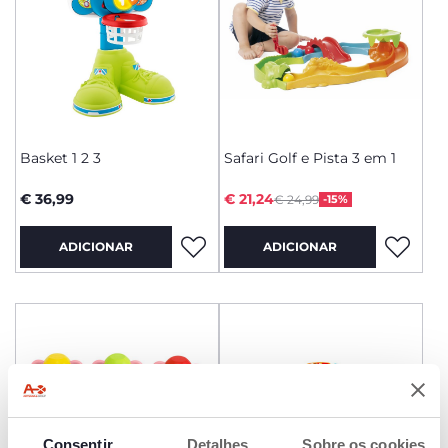
Basket 1 2 3
Safari Golf e Pista 3 em 1
Price reduced from
to
€ 36,99
€ 21,24
€ 24,99
-15%
ADICIONAR
ADICIONAR
Consentir
Detalhes
Sobre os cookies