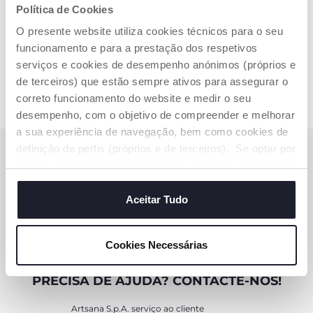
Política de Cookies
5 de 5
O presente website utiliza cookies técnicos para o seu
funcionamento e para a prestação dos respetivos
serviços e cookies de desempenho anónimos (próprios e
de terceiros) que estão sempre ativos para assegurar o
correto funcionamento do website e medir o seu
desempenho, com o objetivo de compreender e melhorar
a sua experiência de navegação, bem como cookies de
definição de perfis (próprios e de terceiros). Se optar por
SUBSCREVA A NOSSA NEWSLETTER
“aceitar todos” está a consentir na utilização de todos os
Ganhe 10€ de desconto na sua compra online
cookies. Se quiser saber mais, alterar ou revogar o
consentimento de todos ou de alguns cookies, clique em
Aceitar Tudo
SUBSCREVA AGORA
"mostrar detalhes". Ao fechar este aviso, está a
consentir na utilização apenas de cookies técnicos, que
Cookies Necessárias
são necessários e essenciais para garantir o
funcionamento desta página.
PRECISA DE AJUDA? CONTACTE-NOS!
Artsana S.p.A. serviço ao cliente