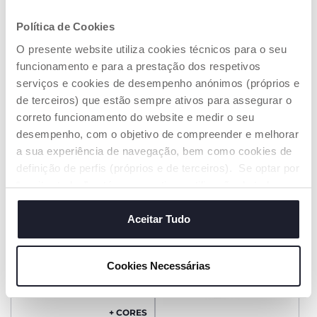
Política de Cookies
+ CORES
+ CORES
O presente website utiliza cookies técnicos para o seu
Berço Chicco Next2Me
Berço Chicco Next2me
funcionamento e para a prestação dos respetivos
Armonia
Essential
serviços e cookies de desempenho anónimos (próprios e
€ 209,99
€ 159,99
de terceiros) que estão sempre ativos para assegurar o
correto funcionamento do website e medir o seu
ADICIONAR
ADICIONAR
desempenho, com o objetivo de compreender e melhorar
a sua experiência de navegação, bem como cookies de
definição de perfis (próprios e de terceiros). Se optar por
“aceitar todos” está a consentir na utilização de todos os
cookies. Se quiser saber mais, alterar ou revogar o
consentimento de todos ou de alguns cookies, clique em
Aceitar Tudo
"mostrar detalhes". Ao fechar este aviso, está a
consentir na utilização apenas de cookies técnicos, que
Cookies Necessárias
são necessários e essenciais para garantir o
funcionamento desta página.
+ CORES