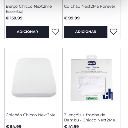
Berço Chicco Next2me
Colchão Next2Me Forever
Essential
€ 159,99
€ 99,99
ADICIONAR
ADICIONAR
Colchão Chicco Next2Me
2 lençóis + fronha de
Bambu - Chicco Next2Me
Forever
€ 54,99
€ 41,99