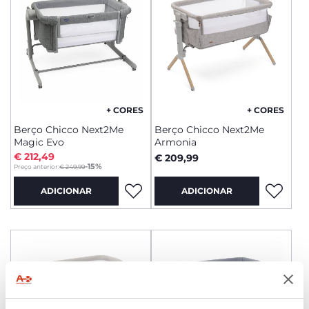
+ CORES
+ CORES
Berço Chicco Next2Me
Berço Chicco Next2Me
Magic Evo
Armonia
€ 212,49
€ 209,99
to
-15%
Preço anterior:
€ 249,99
ADICIONAR
ADICIONAR