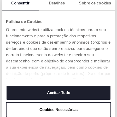
Consentir
Detalhes
Sobre os cookies
Política de Cookies
+ CORES
+ CORES
O presente website utiliza cookies técnicos para o seu
Berço Chicco Next2Me
Berço Chicco Next2me
Armonia
funcionamento e para a prestação dos respetivos
Essential
€ 209,99
€ 159,99
serviços e cookies de desempenho anónimos (próprios e
de terceiros) que estão sempre ativos para assegurar o
correto funcionamento do website e medir o seu
ADICIONAR
ADICIONAR
desempenho, com o objetivo de compreender e melhorar
a sua experiência de navegação, bem como cookies de
definição de perfis (próprios e de terceiros). Se optar por
“aceitar todos” está a consentir na utilização de todos os
cookies. Se quiser saber mais, alterar ou revogar o
consentimento de todos ou de alguns cookies, clique em
Aceitar Tudo
"mostrar detalhes". Ao fechar este aviso, está a
consentir na utilização apenas de cookies técnicos, que
Cookies Necessárias
são necessários e essenciais para garantir o