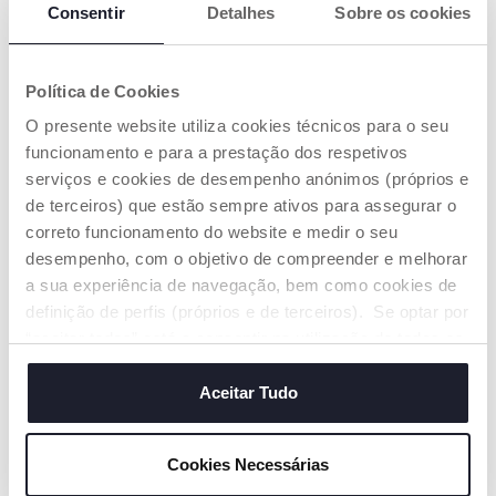
Consentir
Detalhes
Sobre os cookies
Política de Cookies
O presente website utiliza cookies técnicos para o seu
Spray Solar SPF50+ 150ml
Creme solar mineral
funcionamento e para a prestação dos respetivos
SPF50+ 75ml
€ 16,65
€ 14,15
serviços e cookies de desempenho anónimos (próprios e
de terceiros) que estão sempre ativos para assegurar o
correto funcionamento do website e medir o seu
ADICIONAR
ADICIONAR
desempenho, com o objetivo de compreender e melhorar
a sua experiência de navegação, bem como cookies de
PROMOÇÃO
definição de perfis (próprios e de terceiros). Se optar por
“aceitar todos” está a consentir na utilização de todos os
cookies. Se quiser saber mais, alterar ou revogar o
consentimento de todos ou de alguns cookies, clique em
Aceitar Tudo
"mostrar detalhes". Ao fechar este aviso, está a
consentir na utilização apenas de cookies técnicos, que
Cookies Necessárias
são necessários e essenciais para garantir o