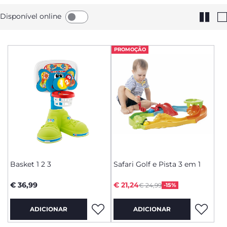
Disponível online
PROMOÇÃO
Basket 1 2 3
Safari Golf e Pista 3 em 1
Price reduced from
to
€ 36,99
€ 21,24
€ 24,99
-15%
ADICIONAR
ADICIONAR